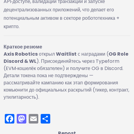
API‑доступе, валидации транзакций и запуске
децентрализованных приложений, что делает его
потенциальным активом в секторе робототехника +
крипто.
Краткое резюме
Axis Robotics
открыл
Waitlist
с наградами (
OG Role
Discord & WL
). Присоединяйтесь через Typeform
(EVM‑кошелёк обязателен) и получите OG в Discord.
Детали токена пока не подтверждены —
рассматривайте кампанию как этап формирования
комьюнити до официальных раскрытий (тикер, контракт,
утилитарность).
Facebook
Mastodon
Email
Отправить
Repost