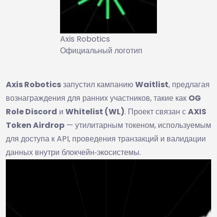
Axis Robotics
Официальный логотип
Axis Robotics
запустил кампанию
Waitlist
, предлагая
вознаграждения для ранних участников, такие как
OG
Role Discord
и
Whitelist (WL)
. Проект связан с
AXIS
Token Airdrop
— утилитарным токеном, используемым
для доступа к API, проведения транзакций и валидации
данных внутри блокчейн‑экосистемы.