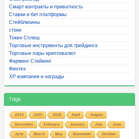
Смарт контракты и приватность
Ставки и бет платформы
Стейблкоины
стоки
Токен Сплеш
Торговые инструменты для трейдинга
Торговые пары криптовалют
Фарминг Стейкинг
Финтех
ХР компания и награды
Tags
2024
2025
2026
April
August
December
February
January
July
June
Jyne
March
May
November
October