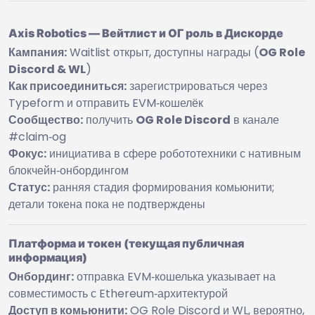
Axis Robotics — Вейтлист и ОГ роль в Дискорде
Кампания:
Waitlist открыт, доступны награды (
OG Role
Discord & WL
)
Как присоединиться:
зарегистрироваться через
Typeform и отправить EVM‑кошелёк
Сообщество:
получить
OG Role Discord
в канале
#claim‑og
Фокус:
инициатива в сфере робототехники с нативным
блокчейн‑онбордингом
Статус:
ранняя стадия формирования комьюнити;
детали токена пока не подтверждены
Платформа и токен (текущая публичная
информация)
Онбординг:
отправка EVM‑кошелька указывает на
совместимость с Ethereum‑архитектурой
Доступ в комьюнити:
OG Role Discord и WL, вероятно,