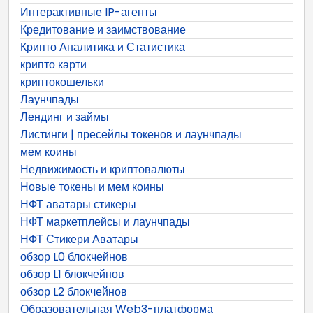
Интерактивные IP-агенты
Кредитование и заимствование
Крипто Аналитика и Статистика
крипто карти
криптокошельки
Лаунчпады
Лендинг и займы
Листинги | пресейлы токенов и лаунчпады
мем коины
Недвижимость и криптовалюты
Новые токены и мем коины
НФТ аватары стикеры
НФТ маркетплейсы и лаунчпады
НФТ Стикери Аватары
обзор L0 блокчейнов
обзор L1 блокчейнов
обзор L2 блокчейнов
Образовательная Web3-платформа