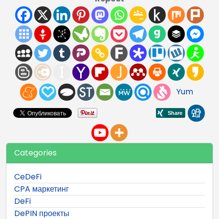
Yum
Categories
CeDeFi
CPA маркетинг
DeFi
DePIN проекты