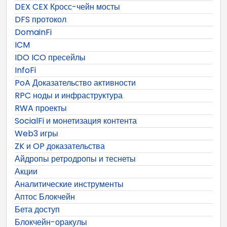
DEX CEX Кросс-чейн мосты
DFS протокол
DomainFi
ICM
IDO ICO пресейлы
InfoFi
PoA Доказательство активности
RPC ноды и инфраструктура
RWA проекты
SocialFi и монетизация контента
Web3 игры
ZK и OP доказательства
Айдропы ретродропы и теснеты
Акции
Аналитические инструменты
Аптос Блокчейн
Бета доступ
Блокчейн-оракулы