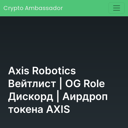
Перейти к содержимому
Crypto Ambassador
Основная навигация
Axis Robotics
Вейтлист | OG Role
Дискорд | Аирдроп
токена AXIS