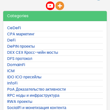
Categories
CeDeFi
CPA маркетинг
DeFi
DePIN проекты
DEX CEX Кросс-чейн мосты
DFS протокол
DomainFi
ICM
IDO ICO пресейлы
InfoFi
PoA Доказательство активности
RPC ноды и инфраструктура
RWA проекты
SocialFi и монетизация контента