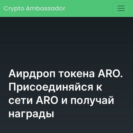
Перейти к содержимому
Crypto Ambassador
Основная навигация
Аирдроп токена ARO.
Присоединяйся к
сети ARO и получай
награды