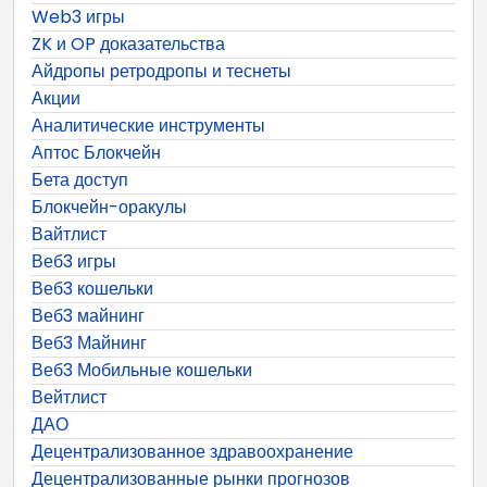
Web3 игры
ZK и OP доказательства
Айдропы ретродропы и теснеты
Акции
Аналитические инструменты
Аптос Блокчейн
Бета доступ
Блокчейн-оракулы
Вайтлист
Веб3 игры
Веб3 кошельки
Веб3 майнинг
Веб3 Майнинг
Веб3 Мобильные кошельки
Вейтлист
ДАО
Децентрализованное здравоохранение
Децентрализованные рынки прогнозов