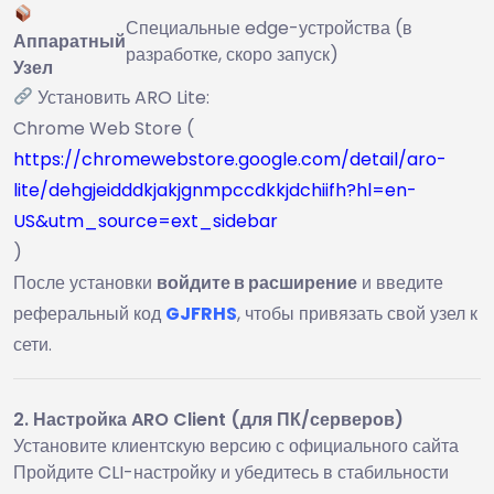
Специальные edge-устройства (в
Аппаратный
разработке, скоро запуск)
Узел
Установить ARO Lite:
Chrome Web Store (
https://chromewebstore.google.com/detail/aro-
lite/dehgjeidddkjakjgnmpccdkkjdchiifh?hl=en-
US&utm_source=ext_sidebar
)
После установки
войдите в расширение
и введите
реферальный код
GJFRHS
, чтобы привязать свой узел к
сети.
2. Настройка ARO Client (для ПК/серверов)
Установите клиентскую версию с официального сайта
Пройдите CLI-настройку и убедитесь в стабильности