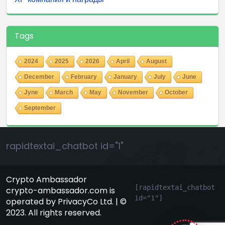
Tags
2024
2025
2026
April
August
December
February
January
July
June
Jyne
March
May
November
October
September
rapidtextai_chatbot id="1"
Crypto Ambassador
[rapidtextai_chatbot 
crypto-ambassador.com is
id="1"]
operated by PrivacyCo Ltd. | ©
GeekyBot
2023. All rights reserved.
онлайн