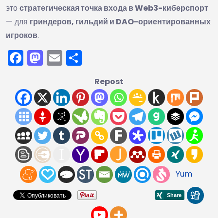
это
стратегическая точка входа в Web3-киберспорт
— для
гриндеров, гильдий и DAO-ориентированных
игроков
.
Facebook
Mastodon
Email
Отправить
Repost
Yum