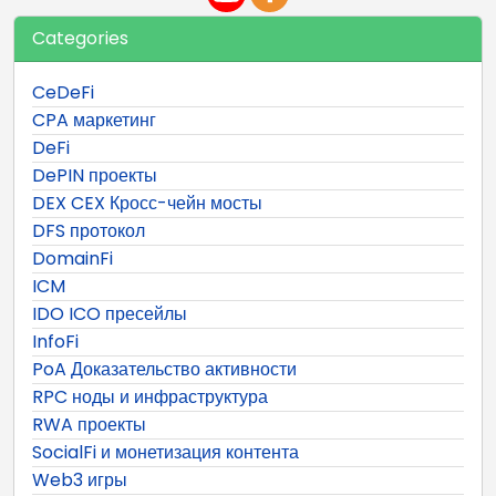
Categories
CeDeFi
CPA маркетинг
DeFi
DePIN проекты
DEX CEX Кросс-чейн мосты
DFS протокол
DomainFi
ICM
IDO ICO пресейлы
InfoFi
PoA Доказательство активности
RPC ноды и инфраструктура
RWA проекты
SocialFi и монетизация контента
Web3 игры