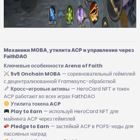
Механики MOBA, утилита ACP и управление через
FaithDAO
Ключевые особенности Arena of Faith
5v5 Onchain MOBA
— соревновательный геймплей
с децентрализованной Framesync-обработкой
Кросс-игровые активы
— HeroCard NFT и токен
ACP работают во всех играх FaithDAO
Утилита токена ACP
Play to Earn
— используй HeroCard NFT для
майнинга ACP через геймплей
Pledge to Earn
— застейкай ACP в POFS-ноды для
пассивных наград