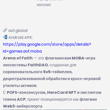
логотип
aof.global
Android APK:
https://play.google.com/store/apps/details?
id=games.aof.moba
Arena of Faith
— это
флагманская MOBA-игра
экосистемы FaithDAO
, созданная для
соревновательного 5v5-геймплея,
децентрализованной обработки и кросс-игровой
утилиты активов
.
С
POFS-консенсусом, HeroCard NFT и листингом
токена ACP
, проект позиционируется как
флагман
Web3-киберспорта
.