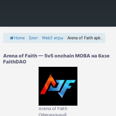
Home
/
Блог
/
Web3 игры
/
Arena of Faith apk...
Arena of Faith — 5v5 onchain MOBA на базе
FaithDAO
Arena of Faith
Официальный