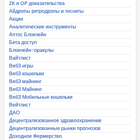
ZK и OP доказательства
Айдропы ретродропы и теснеты
Акции
Аналитические инструменты
Аптос Блокчейн
Бета доступ
Блокчейн-оракулы
Вайтлист
Веб3 игры
Веб3 кошельки
Веб3 майнинг
Веб3 Майнинг
Веб3 Мобильные кошельки
Вейтлист
ДАО
Децентрализованное здравоохранение
Децентрализованные рынки прогнозов
Доходное Фермерство