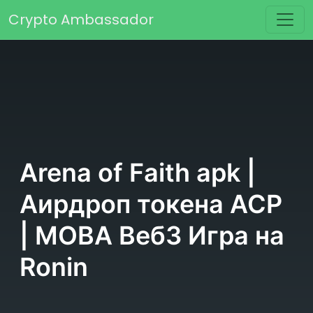
Перейти к содержимому
Crypto Ambassador
Основная навигация
Arena of Faith apk |
Аирдроп токена ACP
| MOBA Веб3 Игра на
Ronin