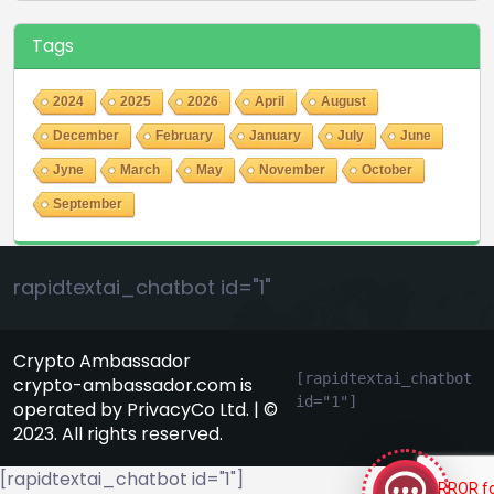
Tags
2024
2025
2026
April
August
December
February
January
July
June
Jyne
March
May
November
October
September
rapidtextai_chatbot id="1"
Crypto Ambassador
[rapidtextai_chatbot 
crypto-ambassador.com is
id="1"]
operated by PrivacyCo Ltd. | ©
GeekyBot
2023. All rights reserved.
онлайн
[rapidtextai_chatbot id="1"]