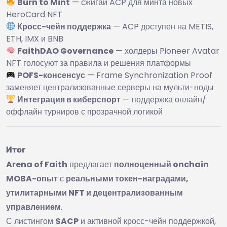
Burn to Mint
— сжигай ACP для минта новых
HeroCard NFT
Кросс-чейн поддержка
— ACP доступен на METIS,
ETH, IMX и BNB
FaithDAO Governance
— холдеры Pioneer Avatar
NFT голосуют за правила и решения платформы
POFS-консенсус
— Frame Synchronization Proof
заменяет централизованные серверы на мульти-ноды
Интеграция в киберспорт
— поддержка онлайн/
оффлайн турниров с прозрачной логикой
Итог
Arena of Faith
предлагает
полноценный onchain
MOBA-опыт
с
реальными токен-наградами,
утилитарными NFT и децентрализованным
управлением
.
С листингом
$ACP
и активной кросс-чейн поддержкой,