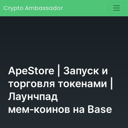
Перейти к содержимому
Crypto Ambassador
Основная навигация
ApeStore | Запуск и
торговля токенами |
Лаунчпад
мем‑коинов на Base