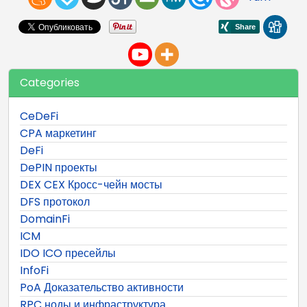
Categories
CeDeFi
CPA маркетинг
DeFi
DePIN проекты
DEX CEX Кросс-чейн мосты
DFS протокол
DomainFi
ICM
IDO ICO пресейлы
InfoFi
PoA Доказательство активности
RPC ноды и инфраструктура