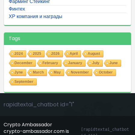
Фарминг Стейкинг
Финтех
ХР компания и награды
Tags
2024
2025
2026
April
August
December
February
January
July
June
Jyne
March
May
November
October
September
rapidtextai_chatbot id="1"
Crypto Ambassador
[rapidtextai_chatbot 
crypto-ambassador.com is