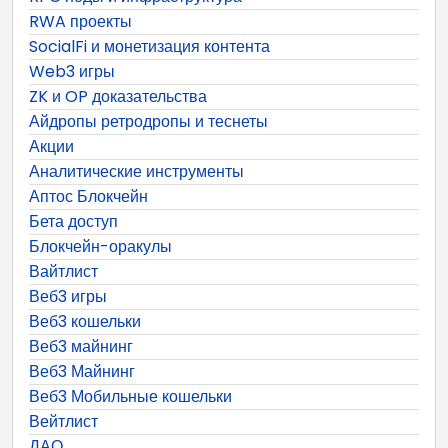
RWA проекты
SocialFi и монетизация контента
Web3 игры
ZK и OP доказательства
Айдропы ретродропы и теснеты
Акции
Аналитические инструменты
Аптос Блокчейн
Бета доступ
Блокчейн-оракулы
Вайтлист
Веб3 игры
Веб3 кошельки
Веб3 майнинг
Веб3 Майнинг
Веб3 Мобильные кошельки
Вейтлист
ДАО