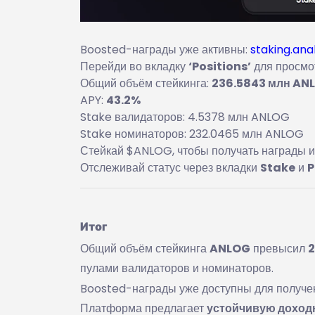
Boosted-награды уже активны:
staking.ana
Перейди во вкладку
‘Positions’
для просмо
Общий объём стейкинга:
236.5843 млн AN
APY:
43.2%
Stake валидаторов: 4.5378 млн ANLOG
Stake номинаторов: 232.0465 млн ANLOG
Стейкай $ANLOG, чтобы получать награды и
Отслеживай статус через вкладки
Stake
и
P
Итог
Общий объём стейкинга
ANLOG
превысил
2
пулами валидаторов и номинаторов.
Boosted-награды уже доступны для получе
Платформа предлагает
устойчивую доход