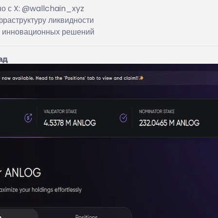
о с X: @wallchain_xyz
фраструктуру ликвидности
и инновационных решений
ад