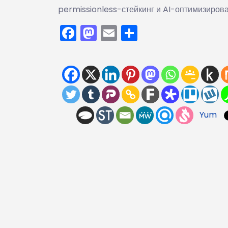
permissionless-стейкинг и AI-оптимизиров
Facebook
Mastodon
Email
Отправить
Yum