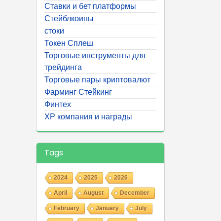
Ставки и бет платформы
Стейблкоины
стоки
Токен Сплеш
Торговые инструменты для
трейдинга
Торговые пары криптовалют
Фарминг Стейкинг
Финтех
ХР компания и награды
Tags
2024
2025
2026
April
August
December
February
January
July