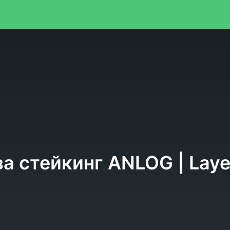
я
а стейкинг ANLOG | Layer