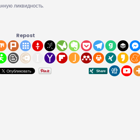
анную ликвидность.
Repost