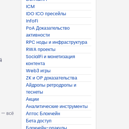
ICM
IDO ICO пресейлы
InfoFi
PoA Доказательство
активности
RPC ноды и инфраструктура
RWA проекты
SocialFi и монетизация
й
контента
Web3 игры
ZK и OP доказательства
Айдропы ретродропы и
теснеты
Акции
Аналитические инструменты
— всё
Аптос Блокчейн
Бета доступ
Блокчейн-оракулы