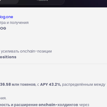
log.one
тра и получения
LOG
 усиливать onchain-позиции
ositions
36.58 млн токенов
, с
APY 43.2%
, распределённым между
ния.
ность и расширение onchain-холдингов
через