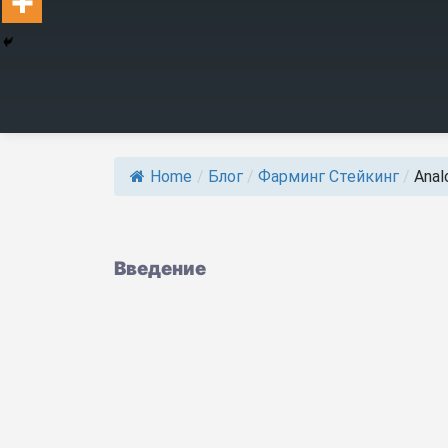
Home
/
Блог
/
Фарминг Стейкинг
/
Anal
Введение