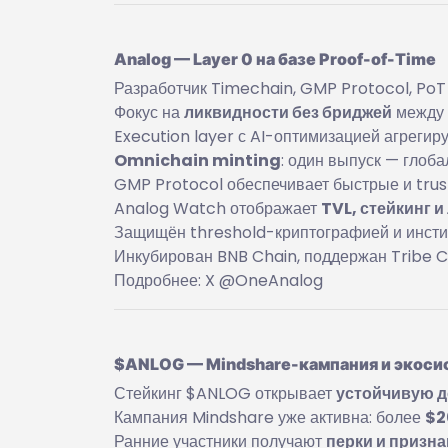
Analog — Layer 0 на базе Proof-of-Time
Разработчик Timechain, GMP Protocol, Po
Фокус на
ликвидности без бриджей
между 
Execution layer с AI-оптимизацией агрегир
Omnichain minting
: один выпуск — глоба
GMP Protocol обеспечивает быстрые и tru
Analog Watch отображает
TVL, стейкинг 
Защищён threshold-криптографией и инст
Инкубирован BNB Chain, поддержан Tribe C
Подробнее: X @OneAnalog
$ANLOG — Mindshare-кампания и экос
Стейкинг $ANLOG открывает
устойчивую 
Кампания Mindshare уже активна: более
$2
Ранние участники получают
перки и призн