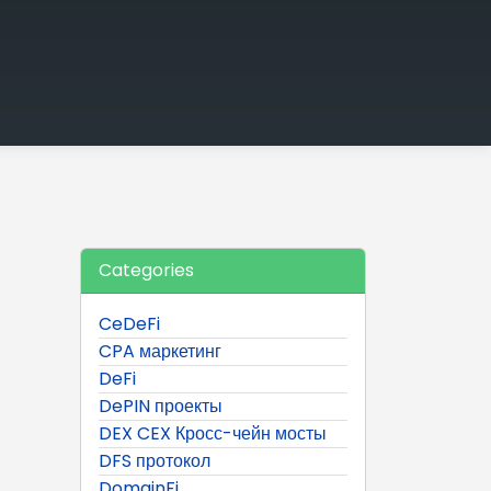
Categories
CeDeFi
CPA маркетинг
DeFi
DePIN проекты
DEX CEX Кросс-чейн мосты
DFS протокол
DomainFi