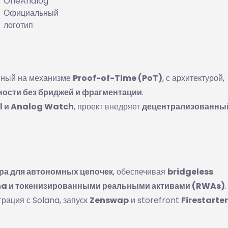
OneAnalog
Официальный
логотип
енный на механизме
Proof-of-Time (PoT)
, с архитектурой,
ости без бриджей и фрагментации
.
l и Analog Watch
, проект внедряет
децентрализованны
ра для автономных цепочек
, обеспечивая
bridgeless
na и токенизированными реальными активами (RWAs)
.
грация с Solana, запуск
Zenswap
и storefront
Firestarter