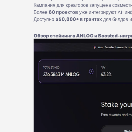
Кампания для креаторов запущена совместн
Более
60 проектов
уже интегрируют AI-ин
Доступно
$50,000+ в грантах
для билдов 
Обзор стейкинга ANLOG и Boosted-нагр