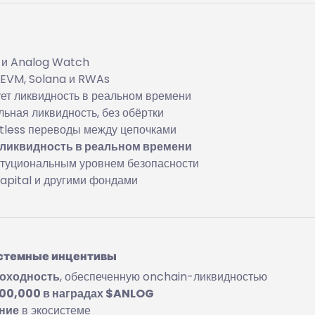
T и Analog Watch
EVM, Solana и RWAs
ует ликвидность в реальном времени
льная ликвидность, без обёртки
stless переводы между цепочками
и ликвидность в реальном времени
итуциональным уровнем безопасности
apital и другими фондами
истемные инцентивы
доходность
, обеспеченную onchain-ликвидностью
00,000 в наградах $ANLOG
ание
в экосистеме