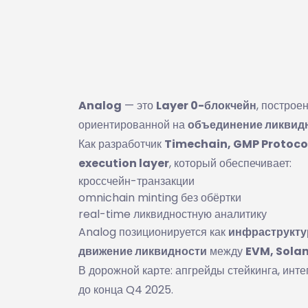
Analog
— это
Layer 0-блокчейн
, постро
ориентированной на
объединение ликвидн
Как разработчик
Timechain, GMP Protoco
execution layer
, который обеспечивает:
кроссчейн-транзакции
omnichain minting без обёртки
real-time ликвидностную аналитику
Analog позиционируется как
инфраструкту
движение ликвидности
между
EVM, Sola
В дорожной карте: апгрейды стейкинга, инте
до конца Q4 2025.