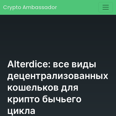
Перейти к содержимому
Crypto Ambassador
Основная навигация
Alterdice: все виды
децентрализованных
кошельков для
крипто бычьего
цикла