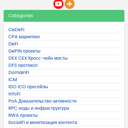
Categories
CeDeFi
CPA маркетинг
DeFi
DePIN проекты
DEX CEX Кросс-чейн мосты
DFS протокол
DomainFi
ICM
IDO ICO пресейлы
InfoFi
PoA Доказательство активности
RPC ноды и инфраструктура
RWA проекты
SocialFi и монетизация контента