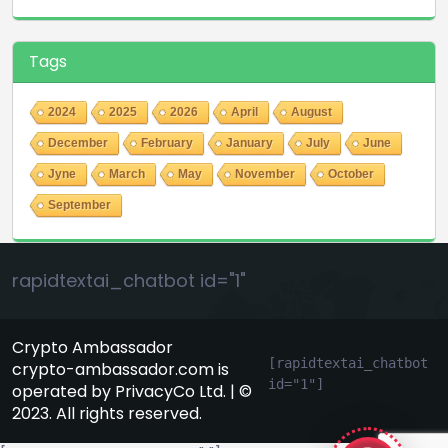
Tags
2024
2025
2026
April
August
December
February
January
July
June
Jyne
March
May
November
October
September
rapidtextai_chatbot id="1"
Crypto Ambassador
[rapidtextai_chatbot 
crypto-ambassador.com is
id="1"]
operated by PrivacyCo Ltd. | ©
GeekyBot
2023. All rights reserved.
онлайн