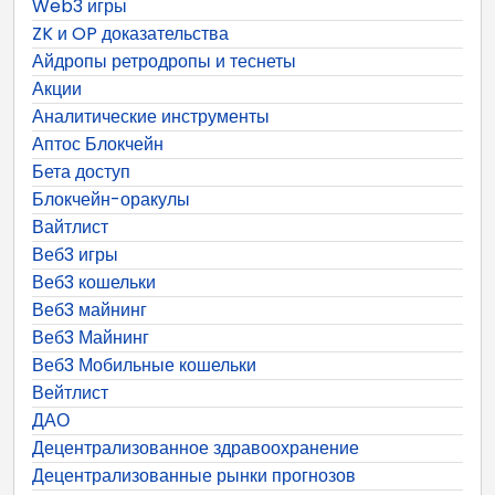
Web3 игры
ZK и OP доказательства
Айдропы ретродропы и теснеты
Акции
Аналитические инструменты
Аптос Блокчейн
Бета доступ
Блокчейн-оракулы
Вайтлист
Веб3 игры
Веб3 кошельки
Веб3 майнинг
Веб3 Майнинг
Веб3 Мобильные кошельки
Вейтлист
ДАО
Децентрализованное здравоохранение
Децентрализованные рынки прогнозов