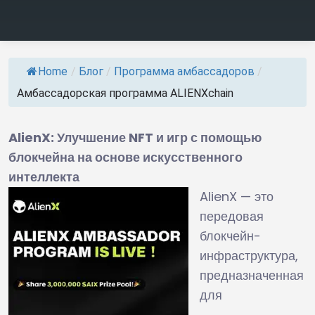
Home
/
Блог
/
Программа амбассадоров
/
Амбассадорская программа ALIENXchain
AlienX: Улучшение NFT и игр с помощью
блокчейна на основе искусственного
интеллекта
AlienX — это
передовая
блокчейн-
инфраструктура,
предназначенная
для