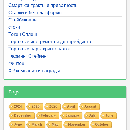
Смарт контракты и приватность
Ставки и бет платформы
Стейблкоины
стоки
Токен Сплеш
Торговые инструменты для трейдинга
Торговые пары криптовалют
Фарминг Стейкинг
Финтех
ХР компания и награды
Tags
2024
2025
2026
April
August
December
February
January
July
June
Jyne
March
May
November
October