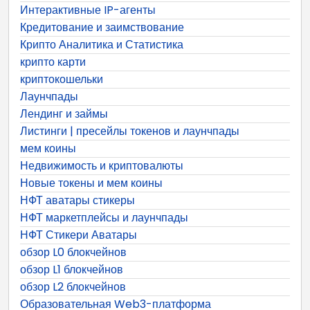
Интерактивные IP-агенты
Кредитование и заимствование
Крипто Аналитика и Статистика
крипто карти
криптокошельки
Лаунчпады
Лендинг и займы
Листинги | пресейлы токенов и лаунчпады
мем коины
Недвижимость и криптовалюты
Новые токены и мем коины
НФТ аватары стикеры
НФТ маркетплейсы и лаунчпады
НФТ Стикери Аватары
обзор L0 блокчейнов
обзор L1 блокчейнов
обзор L2 блокчейнов
Образовательная Web3-платформа