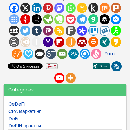
Yum
Categories
CeDeFi
CPA маркетинг
DeFi
DePIN проекты