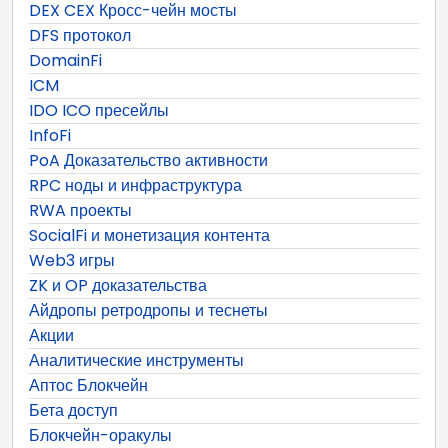
DEX CEX Кросс-чейн мосты
DFS протокол
DomainFi
ICM
IDO ICO пресейлы
InfoFi
PoA Доказательство активности
RPC ноды и инфраструктура
RWA проекты
SocialFi и монетизация контента
Web3 игры
ZK и OP доказательства
Айдропы ретродропы и теснеты
Акции
Аналитические инструменты
Аптос Блокчейн
Бета доступ
Блокчейн-оракулы