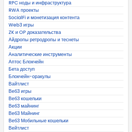
RPC ноды и инфраструктура
RWA проекты
SocialFi и монетизация контента
Web3 игры
ZK и OP доказательства
Айдропы ретродропы и теснеты
Акции
Аналитические инструменты
Аптос Блокчейн
Бета доступ
Блокчейн-оракулы
Вайтлист
Веб3 игры
Веб3 кошельки
Веб3 майнинг
Веб3 Майнинг
Веб3 Мобильные кошельки
Вейтлист