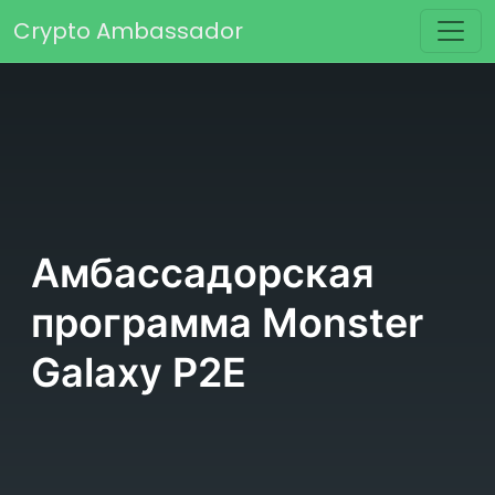
Перейти к содержимому
Crypto Ambassador
Основная навигация
Амбассадорская
программа Monster
Galaxy P2E