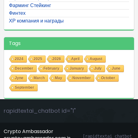
Фарминг Стейкинг
Финтех
ХР компания и награды
Tags
2024
2025
2026
April
August
December
February
January
July
June
Jyne
March
May
November
October
September
rapidtextai_chatbot id="1"
Crypto Ambassador
[rapidtextai_chatbot 