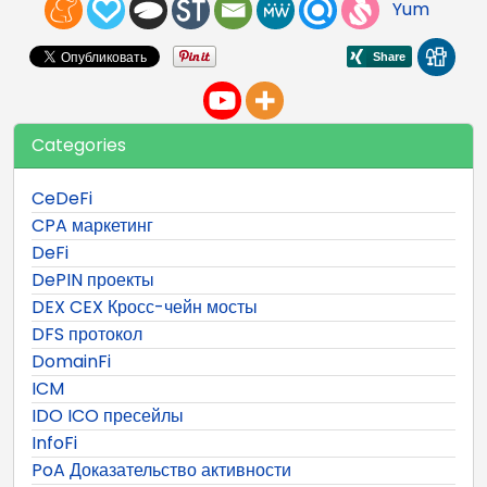
Yum
Categories
CeDeFi
CPA маркетинг
DeFi
DePIN проекты
DEX CEX Кросс-чейн мосты
DFS протокол
DomainFi
ICM
IDO ICO пресейлы
InfoFi
PoA Доказательство активности