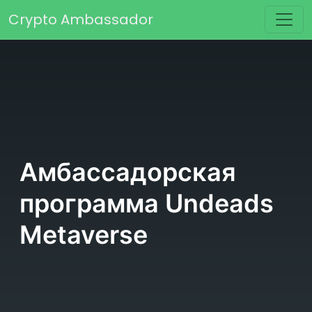
Перейти к содержимому
Crypto Ambassador
Основная навигация
Амбассадорская
программа Undeads
Metaverse