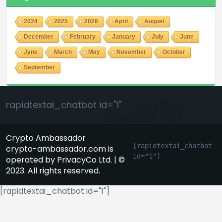
2024
2025
2026
April
August
December
February
January
July
June
Jyne
March
May
November
October
September
rapidtextai_chatbot id="1"
Crypto Ambassador
[rapidtextai_chatbot 
crypto-ambassador.com is
id="1"]
operated by PrivacyCo Ltd. | ©
2023. All rights reserved.
[rapidtextai_chatbot id="1"]