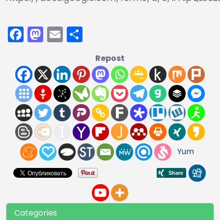
Facebook
Mastodon
Email
Отправить
Repost
Yum
Categories