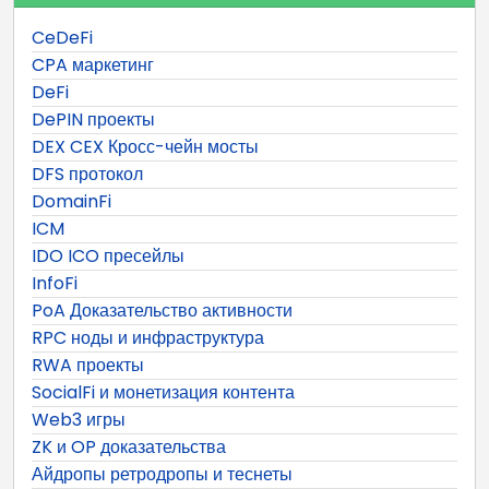
CeDeFi
CPA маркетинг
DeFi
DePIN проекты
DEX CEX Кросс-чейн мосты
DFS протокол
DomainFi
ICM
IDO ICO пресейлы
InfoFi
PoA Доказательство активности
RPC ноды и инфраструктура
RWA проекты
SocialFi и монетизация контента
Web3 игры
ZK и OP доказательства
Айдропы ретродропы и теснеты