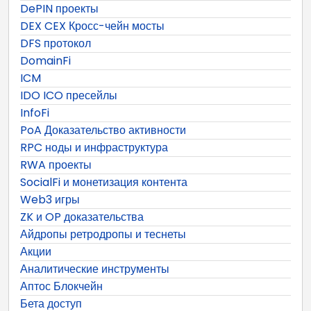
DePIN проекты
DEX CEX Кросс-чейн мосты
DFS протокол
DomainFi
ICM
IDO ICO пресейлы
InfoFi
PoA Доказательство активности
RPC ноды и инфраструктура
RWA проекты
SocialFi и монетизация контента
Web3 игры
ZK и OP доказательства
Айдропы ретродропы и теснеты
Акции
Аналитические инструменты
Аптос Блокчейн
Бета доступ