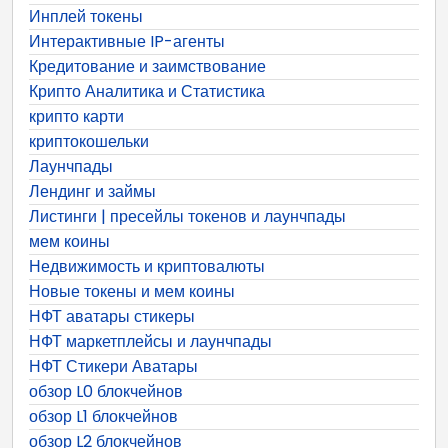
Инплей токены
Интерактивные IP-агенты
Кредитование и заимствование
Крипто Аналитика и Статистика
крипто карти
криптокошельки
Лаунчпады
Лендинг и займы
Листинги | пресейлы токенов и лаунчпады
мем коины
Недвижимость и криптовалюты
Новые токены и мем коины
НФТ аватары стикеры
НФТ маркетплейсы и лаунчпады
НФТ Стикери Аватары
обзор L0 блокчейнов
обзор L1 блокчейнов
обзор L2 блокчейнов