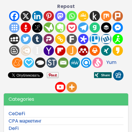
Repost
Yum
Categories
CeDeFi
CPA маркетинг
DeFi