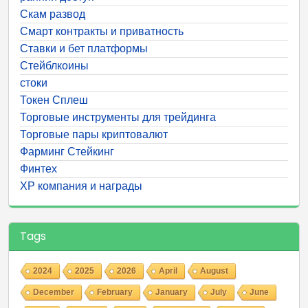
Скам развод
Смарт контракты и приватность
Ставки и бет платформы
Стейблкоины
стоки
Токен Сплеш
Торговые инструменты для трейдинга
Торговые пары криптовалют
Фарминг Стейкинг
Финтех
ХР компания и награды
Tags
2024
2025
2026
April
August
December
February
January
July
June