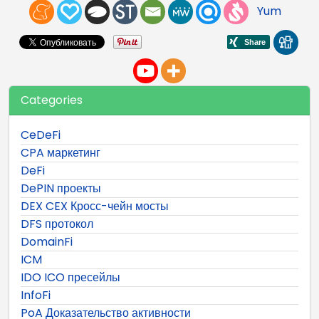
Yum
Categories
CeDeFi
CPA маркетинг
DeFi
DePIN проекты
DEX CEX Кросс-чейн мосты
DFS протокол
DomainFi
ICM
IDO ICO пресейлы
InfoFi
PoA Доказательство активности