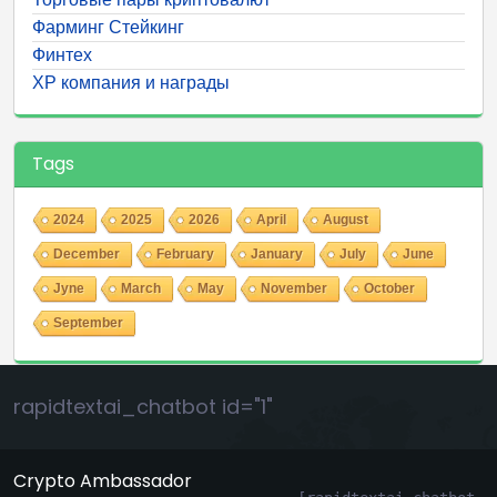
Фарминг Стейкинг
Финтех
ХР компания и награды
Tags
2024
2025
2026
April
August
December
February
January
July
June
Jyne
March
May
November
October
September
rapidtextai_chatbot id="1"
Crypto Ambassador