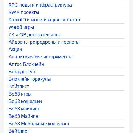
RPC ноды и инфраструктура
RWA проекты
SocialFi и монетизация контента
Web3 игры
ZK и OP доказательства
Айдропы ретродропы и теснеты
Акции
Аналитические инструменты
Аптос Блокчейн
Бета доступ
Блокчейн-оракулы
Вайтлист
Веб3 игры
Веб3 кошельки
Веб3 майнинг
Веб3 Майнинг
Веб3 Мобильные кошельки
Вейтлист