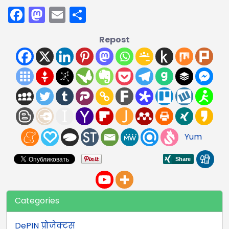
Facebook
Mastodon
Email
Share
Repost
Yum
Categories
DePIN प्रोजेक्ट्स