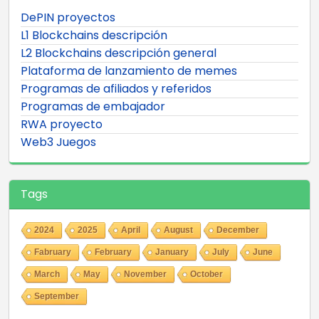
DePIN proyectos
L1 Blockchains descripción
L2 Blockchains descripción general
Plataforma de lanzamiento de memes
Programas de afiliados y referidos
Programas de embajador
RWA proyecto
Web3 Juegos
Tags
2024
2025
April
August
December
Fabruary
February
January
July
June
March
May
November
October
September