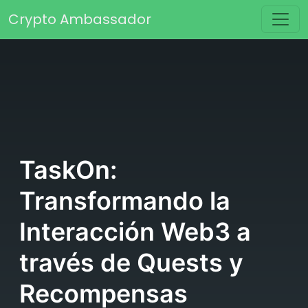
Saltar al contenido
Crypto Ambassador
Navegación principal
TaskOn:
Transformando la
Interacción Web3 a
través de Quests y
Recompensas