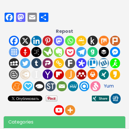
Facebook
Mastodon
Email
Compartir
Repost
Yum
Categories