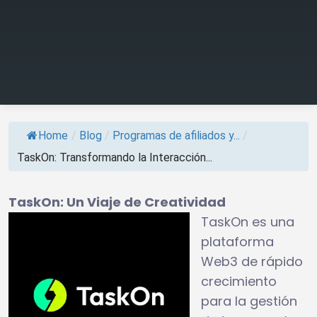
Home
/
Blog
/
Programas de afiliados y...
/
TaskOn: Transformando la Interacción...
TaskOn: Un Viaje de Creatividad
TaskOn es una
plataforma
Web3 de rápido
crecimiento
para la gestión