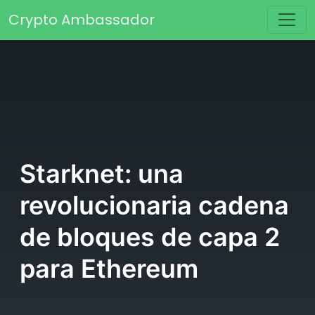
Saltar al contenido
Crypto Ambassador
Navegación principal
Starknet: una
revolucionaria cadena
de bloques de capa 2
para Ethereum