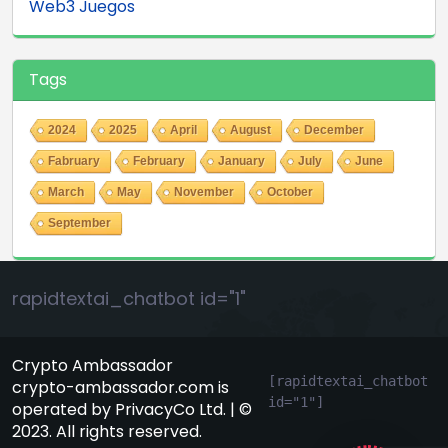
Web3 Juegos
Tags
2024
2025
April
August
December
Fabruary
February
January
July
June
March
May
November
October
September
rapidtextai_chatbot id="1"
Crypto Ambassador
[rapidtextai_chatbot 
crypto-ambassador.com is
id="1"]
operated by PrivacyCo Ltd. | ©
GeekyBot
2023. All rights reserved.
en línea