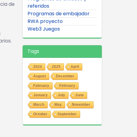
ncia de
referidos
Programas de embajador
RWA proyecto
Web3 Juegos
s
rios.
Tags
2024
2025
April
August
December
Fabruary
February
January
July
June
March
May
November
October
September