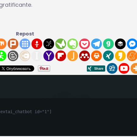
ratificante.
Repost
textai_chatbot id="1"]