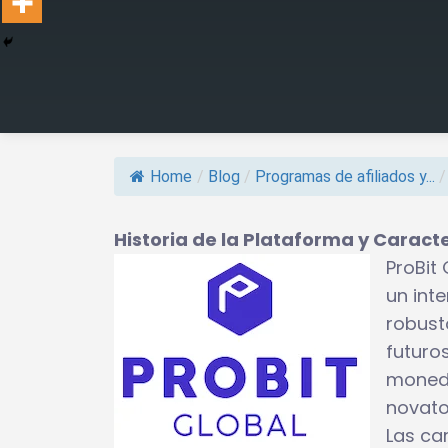
Home
/
Blog
/
Programas de afiliados y...
/
Historia de la Plataforma y Caract
ProBit
un int
robust
futuro
moneda
novato
Las car