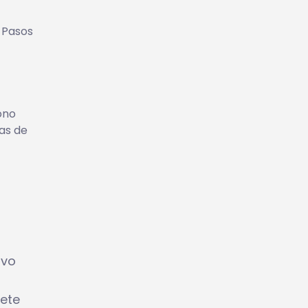
 Pasos
ono
vas de
ivo
nete