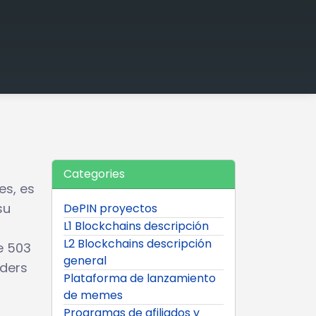
Categories
es, es
su
DePIN proyectos
L1 Blockchains descripción
L2 Blockchains descripción
e 503
general
aders
Plataforma de lanzamiento
de memes
Programas de afiliados y