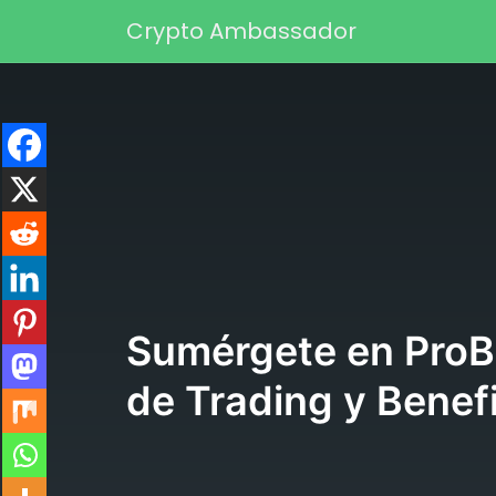
Saltar al contenido
Crypto Ambassador
Navegación principa
Sumérgete en ProBi
de Trading y Benef