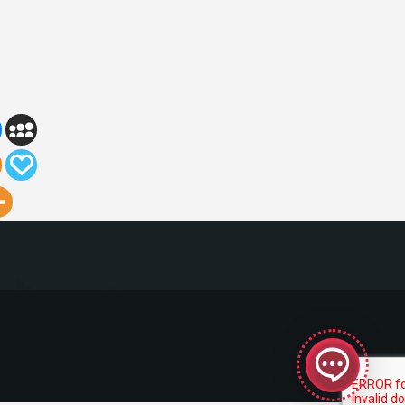
GeekyBot
en línea