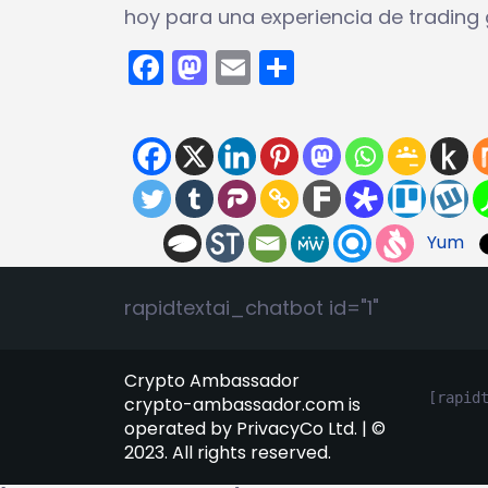
hoy para una experiencia de trading g
Facebook
Mastodon
Email
Compartir
Yum
rapidtextai_chatbot id="1"
Crypto Ambassador
[rapid
crypto-ambassador.com is
operated by PrivacyCo Ltd. | ©
2023. All rights reserved.