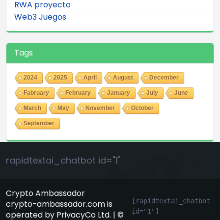
RWA proyecto
Web3 Juegos
Tags
2024
2025
April
August
December
Fabruary
February
January
July
June
March
May
November
October
September
rapidtextai_chatbot id="1"
Crypto Ambassador
[rapidtextai_chatbot 
crypto-ambassador.com is
id="1"]
operated by PrivacyCo Ltd. | ©
GeekyBot