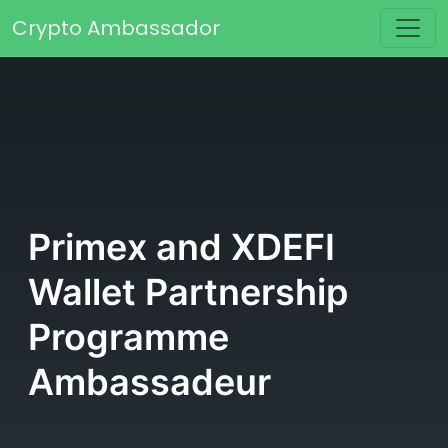
Saltar al contenido
Crypto Ambassador
Navegación principal
Primex and XDEFI
Wallet Partnership
Programme
Ambassadeur