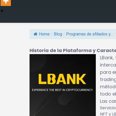
Home
/
Blog
/
Programas de afiliados y...
/
Historia de la Plataforma y Caract
LBank,
interc
para e
tradin
método
todo e
Las car
Servici
NFT y L