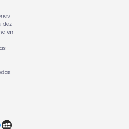
ones
uidez
rma en
las
edas