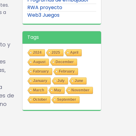
tes.
RWA proyecto
s a
Web3 Juegos
Tags
to y
2024
2025
April
tes
August
December
as,
Fabruary
February
January
July
June
a
March
May
November
es de
October
September
rno