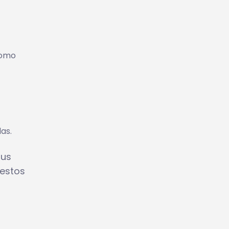
como
as.
tus
 estos