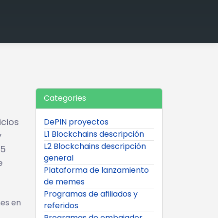
Categories
icios
DePIN proyectos
L1 Blockchains descripción
y
L2 Blockchains descripción
55
general
e
Plataforma de lanzamiento
de memes
Programas de afiliados y
nes en
referidos
Programas de embajador