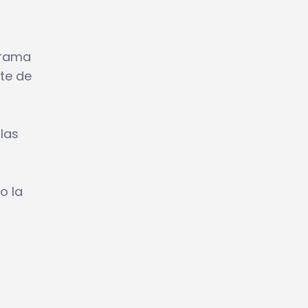
grama
te de
las
o la