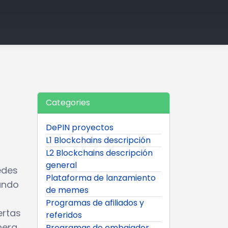
Categories
DePIN proyectos
L1 Blockchains descripción
L2 Blockchains descripción
general
edes
Plataforma de lanzamiento
ando
de memes
Programas de afiliados y
ertas
referidos
nera
Programas de embajador