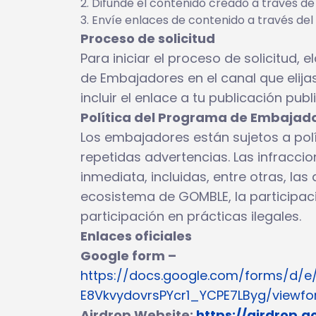
Difunde el contenido creado a través de
Envíe enlaces de contenido a través del
Proceso de solicitud
Para iniciar el proceso de solicitud
de Embajadores en el canal que elij
incluir el enlace a tu publicación publ
Política del Programa de Embajad
Los embajadores están sujetos a polí
repetidas advertencias. Las infracci
inmediata, incluidas, entre otras, la
ecosistema de GOMBLE, la participaci
participación en prácticas ilegales.
Enlaces oficiales
Google form –
https://docs.google.com/forms/d/
E8VkvydovrsPYcr1_YCPE7LByg/viewf
Airdrop Website:
https://airdrop.g