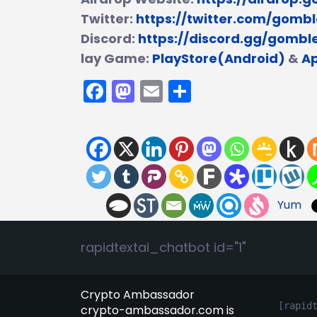
Twitter:
https://twitter.com/gom
Discord:
https://discord.gg/gomb
lay Game:
PlayStore(Android)
&
Ap
Facebook
Mastodon
Email
Compartir
Yum
rapidtextai_chatbot id="1"
Crypto Ambassador
[rapid
crypto-ambassador.com is