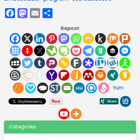
Facebook
Mastodon
Email
Compartir
Repost
Yum
Categories