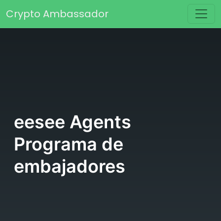
Saltar al contenido
Crypto Ambassador
Navegación principal
eesee Agents
Programa de
embajadores