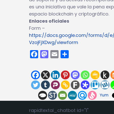
es una iniciativa que vale la pena ex
espacio blockchain y criptográfico.
Enlaces oficiales
Form –
https://docs.google.com/forms/d/
VzojFjXDwg/viewform
Facebook
Mastodon
Email
Compartir
Yum
rapidtextai_chatbot id="1"