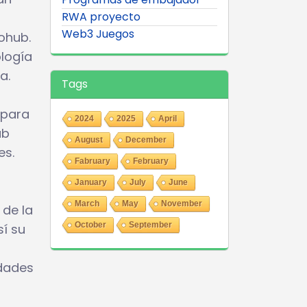
RWA proyecto
Web3 Juegos
ohub.
logía
a.
Tags
 para
2024
2025
April
ub
August
December
es.
Fabruary
February
January
July
June
March
May
November
 de la
October
September
sí su
idades