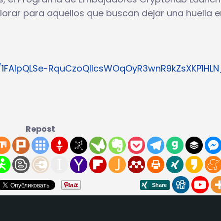
plorar para aquellos que buscan dejar una huella e
e/1FAIpQLSe-RquCzoQllcsWOqOyR3wnR9kZsXKP1HL
Repost