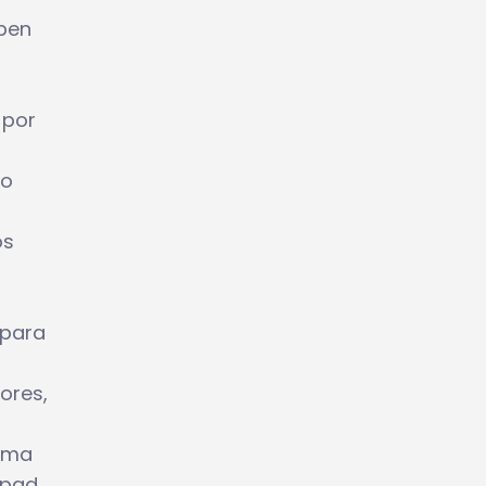
eben
 por
to
os
 para
ores,
tema
hpad