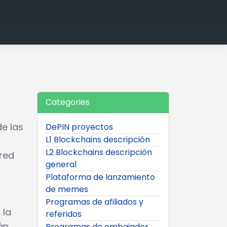
Categories
e las
DePIN proyectos
L1 Blockchains descripción
L2 Blockchains descripción
 red
general
Plataforma de lanzamiento
de memes
Programas de afiliados y
 la
referidos
án
Programas de embajador