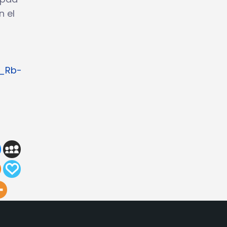
n el
N_Rb-