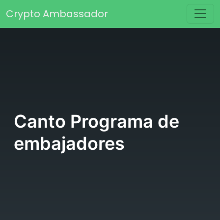
Saltar al contenido
Crypto Ambassador
Navegación principal
Canto Programa de
embajadores