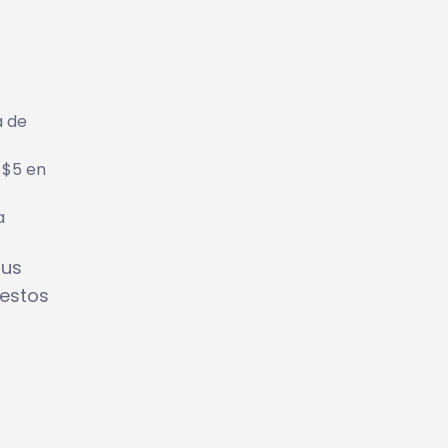
a de
 $5 en
a
tus
 estos