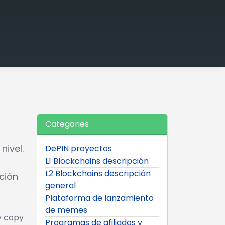
Categories
ivel.
DePIN proyectos
L1 Blockchains descripción
L2 Blockchains descripción
ación
general
Plataforma de lanzamiento
de memes
y copy
Programas de afiliados y