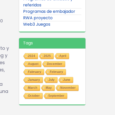
referidos
Programas de embajador
RWA proyecto
00
Web3 Juegos
Tags
to y
ng y
2024
2025
April
tes
August
December
as,
Fabruary
February
January
July
June
ha
March
May
November
 una
October
September