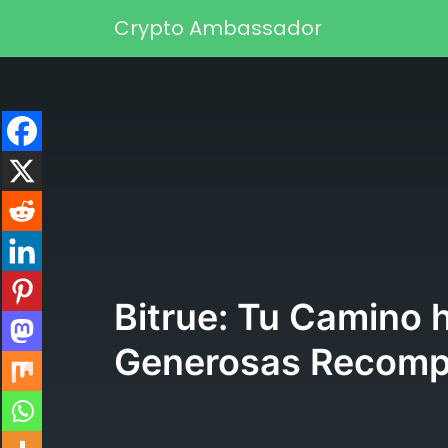
Saltar al contenido
Crypto Ambassador
Navegación principa
Bitrue: Tu Camino 
Generosas Recomp