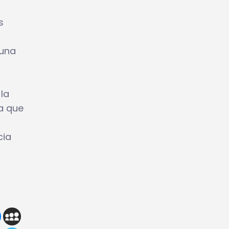
s
 una
 la
a que
cia