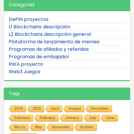
Categories
DePIN proyectos
L1 Blockchains descripción
L2 Blockchains descripción general
Plataforma de lanzamiento de memes
Programas de afiliados y referidos
Programas de embajador
RWA proyecto
Web3 Juegos
Tags
2024
2025
April
August
December
Fabruary
February
January
July
June
March
May
November
October