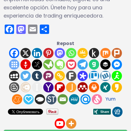
excelente opción. Únete hoy para una
experiencia de trading enriquecedora.
Facebook
Mastodon
Email
Compartir
Repost
Yum