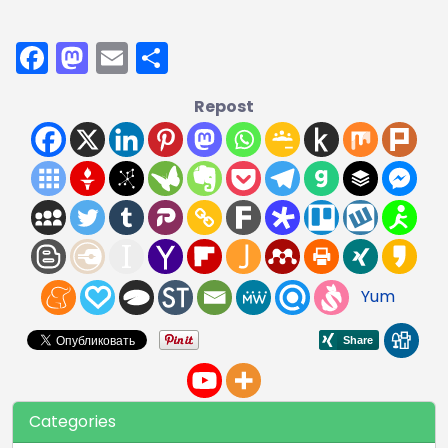
Facebook
Mastodon
Email
Compartir
Repost
Yum
Categories