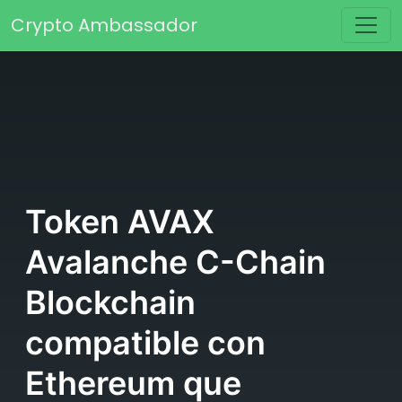
Saltar al contenido
Crypto Ambassador
Navegación principal
Token AVAX
Avalanche C-Chain
Blockchain
compatible con
Ethereum que