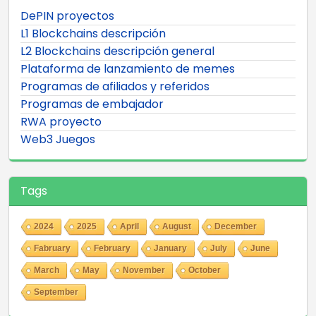
DePIN proyectos
L1 Blockchains descripción
L2 Blockchains descripción general
Plataforma de lanzamiento de memes
Programas de afiliados y referidos
Programas de embajador
RWA proyecto
Web3 Juegos
Tags
2024
2025
April
August
December
Fabruary
February
January
July
June
March
May
November
October
September