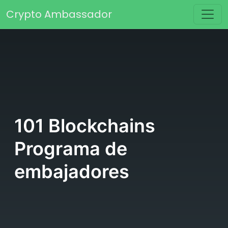
Saltar al contenido
Crypto Ambassador
Navegación principal
101 Blockchains
Programa de
embajadores