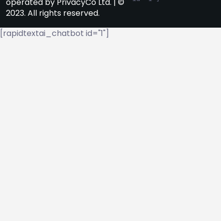
operated by PrivacyCo Ltd. | ©
2023. All rights reserved.
[rapidtextai_chatbot id="1"]