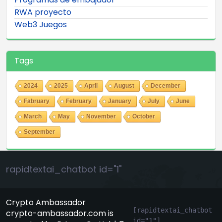
RWA proyecto
Web3 Juegos
Tags
2024
2025
April
August
December
Fabruary
February
January
July
June
March
May
November
October
September
rapidtextai_chatbot id="1"
Crypto Ambassador
[rapidtextai_chatbot 
crypto-ambassador.com is
id="1"]