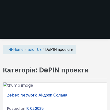
Home
/
Блог Ua
/
DePIN проекти
Категорія:
DePIN проекти
Zebec Network. Айдроп Солана
Posted on
10.02.2025