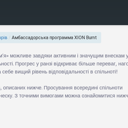
рів
/
Амбассадорська программа XION Burnt
’я» можливе завдяки активним і значущим внескам 
ності. Прогрес у ранзі відкриває більше переваг, наг
а себе вищий рівень відповідальності в спільноті!
в, описаних нижче. Просування всередині спільноти
 внеску. З точними вимогами можна ознайомитися нижч