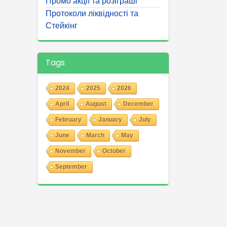
Промо акції та розіграші
Протоколи ліквідності та
Стейкінг
Tags
2024
2025
2026
April
August
December
February
January
July
June
March
May
November
October
September