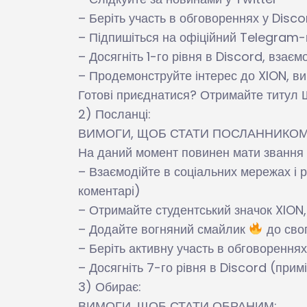
– Беріть участь в обговореннях у Disco
– Підпишіться на офіційний Telegram
– Досягніть 1-го рівня в Discord, взаєм
– Продемонструйте інтерес до XION, ви
Готові приєднатися? Отримайте титул Ш
2) Посланці:
ВИМОГИ, ЩОБ СТАТИ ПОСЛАННИКОМ
На даний момент повинен мати звання Ш
– Взаємодійте в соціальних мережах і р
коментарі)
– Отримайте студентський значок XION
– Додайте вогняний смайлик
до свог
– Беріть активну участь в обговорення
– Досягніть 7-го рівня в Discord (прим
3) Обирає:
ВИМОГИ, ЩОБ СТАТИ ОБРАНИМ: