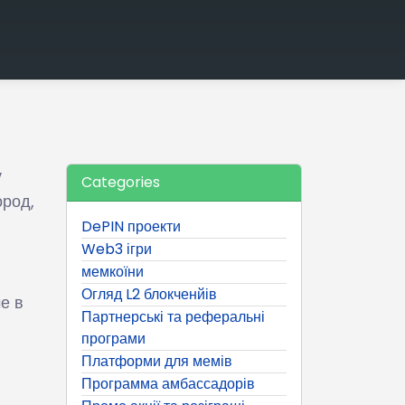
у
Categories
ород,
DePIN проекти
Web3 ігри
мемкоїни
Огляд L2 блокченйів
е в
Партнерські та реферальні
програми
Платформи для мемів
Программа амбассадорів