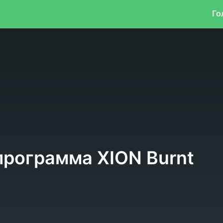
Го
рограмма XION Burnt