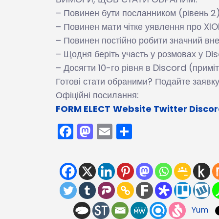
– Повинен бути посланником (рівень 2)
– Повинен мати чітке уявлення про XIO
– Повинен постійно робити значний вне
– Щодня беріть участь у розмовах у Di
– Досягти 10-го рівня в Discord (примі
Готові стати обраними? Подайте заявк
Офіційні посилання:
FORM ELECT
Website
Twitter
Disco
Facebook
Mastodon
Email
Поділитися
Yum