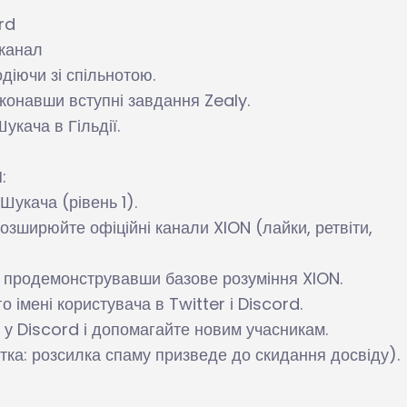
rd
-канал
одіючи зі спільнотою.
конавши вступні завдання Zealy.
укача в Гільдії.
:
укача (рівень 1).
озширюйте офіційні канали XION (лайки, ретвіти,
, продемонструвавши базове розуміння XION.
о імені користувача в Twitter і Discord.
х у Discord і допомагайте новим учасникам.
ітка: розсилка спаму призведе до скидання досвіду).