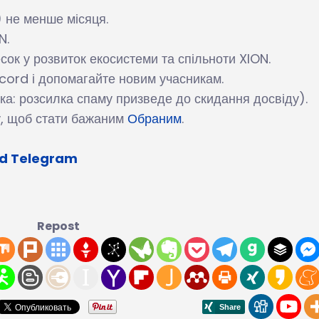
 не менше місяця.
N.
сок у розвиток екосистеми та спільноти XION.
scord і допомагайте новим учасникам.
тка: розсилка спаму призведе до скидання досвіду).
у, щоб стати бажаним
Обраним
.
rd
Telegram
Repost