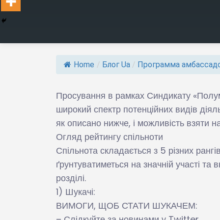
Home
/
Блог Ua
/
Программа амбассадо
Просування в рамках Синдикату «Полум
широкий спектр потенційних видів діяль
як описано нижче, і можливість взяти н
Огляд рейтингу спільноти
Спільнота складається з 5 різних рангі
ґрунтуватиметься на значній участі та
розділі.
1) Шукачі:
ВИМОГИ, ЩОБ СТАТИ ШУКАЧЕМ:
– Слідкуйте за новинами у Twitter