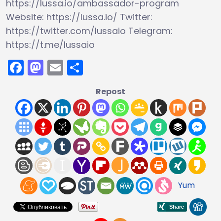
https://lussa.io/ambassador-program
Website: https://lussa.io/ Twitter:
https://twitter.com/lussaio Telegram:
https://t.me/lussaio
Facebook
Mastodon
Email
Поділитися
Repost
Yum