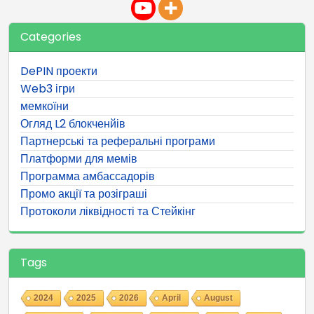
Categories
DePIN проекти
Web3 ігри
мемкоїни
Огляд L2 блокченйів
Партнерські та реферальні програми
Платформи для мемів
Программа амбассадорів
Промо акції та розіграші
Протоколи ліквідності та Стейкінг
Tags
2024
2025
2026
April
August