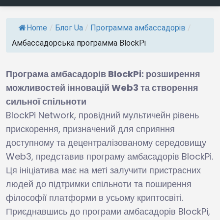
Home
/
Блог Ua
/
Программа амбассадорів
/
Амбассадорська программа BlockPi
Програма амбасадорів BlockPi: розширення
можливостей інновацій Web3 та створення
сильної спільноти
BlockPi Network, провідний мультичейн рівень
прискорення, призначений для сприяння
доступному та децентралізованому середовищу
Web3, представив програму амбасадорів BlockPi.
Ця ініціатива має на меті залучити пристрасних
людей до підтримки спільноти та поширення
філософії платформи в усьому криптосвіті.
Приєднавшись до програми амбасадорів BlockPi,