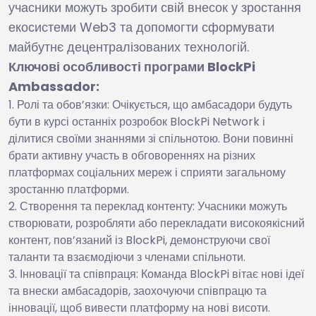
учасники можуть зробити свій внесок у зростання
екосистеми Web3 та допомогти сформувати
майбутнє децентралізованих технологій.
Ключові особливості програми BlockPi
Ambassador:
Ролі та обов’язки: Очікується, що амбасадори будуть
бути в курсі останніх розробок BlockPi Network і
ділитися своїми знаннями зі спільнотою. Вони повинні
брати активну участь в обговореннях на різних
платформах соціальних мереж і сприяти загальному
зростанню платформи.
Створення та переклад контенту: Учасники можуть
створювати, розробляти або перекладати високоякісний
контент, пов’язаний із BlockPi, демонструючи свої
таланти та взаємодіючи з членами спільноти.
Інновації та співпраця: Команда BlockPi вітає нові ідеї
та внески амбасадорів, заохочуючи співпрацю та
інновації, щоб вивести платформу на нові висоти.