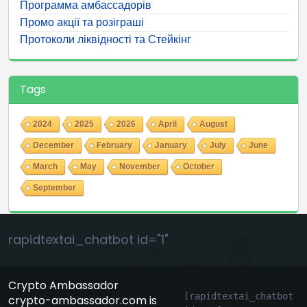
Программа амбассадорів
Промо акції та розіграші
Протоколи ліквідності та Стейкінг
Tags
2024
2025
2026
April
August
December
February
January
July
June
March
May
November
October
September
rapidtextai_chatbot id="1"
Crypto Ambassador
[rapidtextai_chatbot 
crypto-ambassador.com is