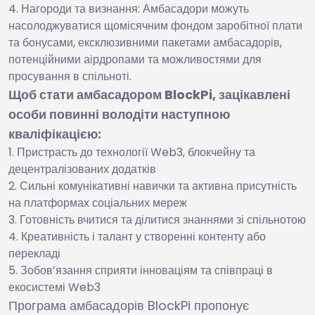
Нагороди та визнання: Амбасадори можуть
насолоджуватися щомісячним фондом заробітної плати
та бонусами, ексклюзивними пакетами амбасадорів,
потенційними аірдропами та можливостями для
просування в спільноті.
Щоб стати амбасадором BlockPi, зацікавлені
особи повинні володіти наступною
кваліфікацією:
Пристрасть до технології Web3, блокчейну та
децентралізованих додатків
Сильні комунікативні навички та активна присутність
на платформах соціальних мереж
Готовність вчитися та ділитися знаннями зі спільнотою
Креативність і талант у створенні контенту або
перекладі
Зобов’язання сприяти інноваціям та співпраці в
екосистемі Web3
Програма амбасадорів BlockPi пропонує