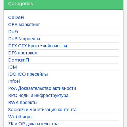
Categories
CeDeFi
CPA маркетинг
DeFi
DePIN проекты
DEX CEX Кросс-чейн мосты
DFS протокол
DomainFi
ICM
IDO ICO пресейлы
InfoFi
PoA Доказательство активности
RPC ноды и инфраструктура
RWA проекты
SocialFi и монетизация контента
Web3 игры
ZK и OP доказательства