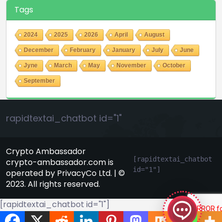
Tags
2024
2025
2026
April
August
December
February
January
July
June
Jyne
March
May
November
October
September
rapidtextai_chatbot id="1"
Crypto Ambassador
[rapidtextai_chatbot 
crypto-ambassador.com is
id="1"]
operated by PrivacyCo Ltd. | ©
GeekyBot
2023. All rights reserved.
онлайн
[rapidtextai_chatbot id="1"]