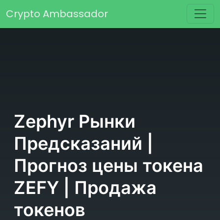
Перейти к содержимому
Crypto Ambassador
Основная навигация
Zephyr Рынки
Предсказаний |
Прогноз цены токена
ZEFY | Продажа
токенов