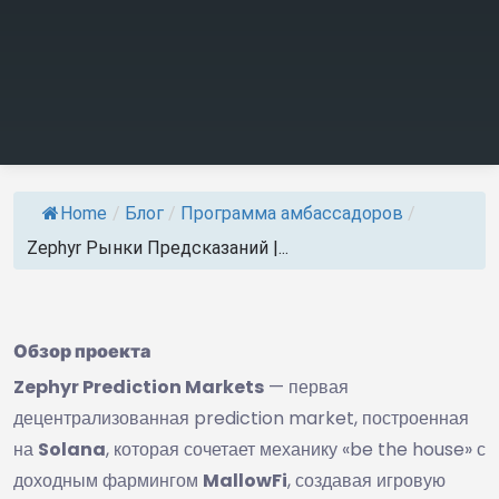
Home
/
Блог
/
Программа амбассадоров
/
Zephyr Рынки Предсказаний |...
Обзор проекта
Zephyr Prediction Markets
— первая
децентрализованная prediction market, построенная
на
Solana
, которая сочетает механику «be the house» с
доходным фармингом
MallowFi
, создавая игровую