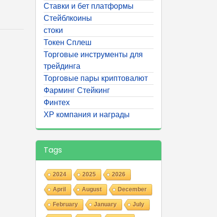
Ставки и бет платформы
Стейблкоины
стоки
Токен Сплеш
Торговые инструменты для
трейдинга
Торговые пары криптовалют
Фарминг Стейкинг
Финтех
ХР компания и награды
Tags
2024
2025
2026
April
August
December
February
January
July