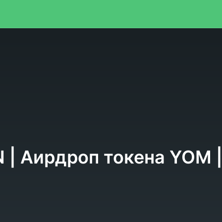
я
 | Аирдроп токена YOM |