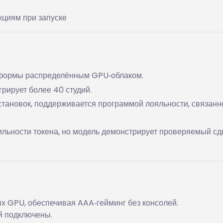
кциям при запуске
формы распределённым GPU‑облаком.
грирует более 40 студий.
становок, поддерживается программой лояльности, связанн
ильности токена, но модель демонстрирует проверяемый сд
х GPU, обеспечивая AAA‑гейминг без консолей.
й подключены.