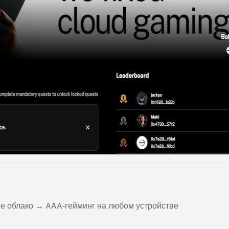
е облако → AAA‑гейминг на любом устройстве