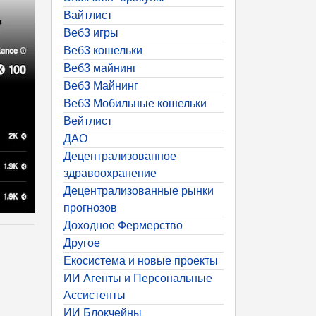
Вайтлист
Веб3 игры
Веб3 кошельки
Веб3 майнинг
Веб3 Майнинг
Веб3 Мобильные кошельки
Вейтлист
ДАО
Децентрализованное
здравоохранение
Децентрализованные рынки
прогнозов
Доходное Фермерство
Другое
Екосистема и новые проекты
ИИ Агенты и Персональные
Ассистенты
ИИ Блокчейны