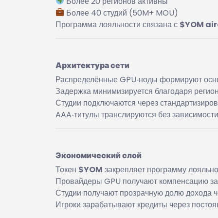
Более 20 регионов активны
Более 40 студий (50M+ MOU)
Программа лояльности связана с
$YOM air
Архитектура сети
Распределённые GPU‑ноды формируют осно
Задержка минимизируется благодаря регио
Студии подключаются через стандартизиро
AAA‑титулы транслируются без зависимости
Экономический слой
Токен
$YOM
закрепляет программу лояльно
Провайдеры GPU получают компенсацию за 
Студии получают прозрачную долю дохода ч
Игроки зарабатывают кредиты через постоя