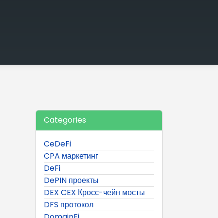
Categories
CeDeFi
CPA маркетинг
DeFi
DePIN проекты
DEX CEX Кросс-чейн мосты
DFS протокол
DomainFi