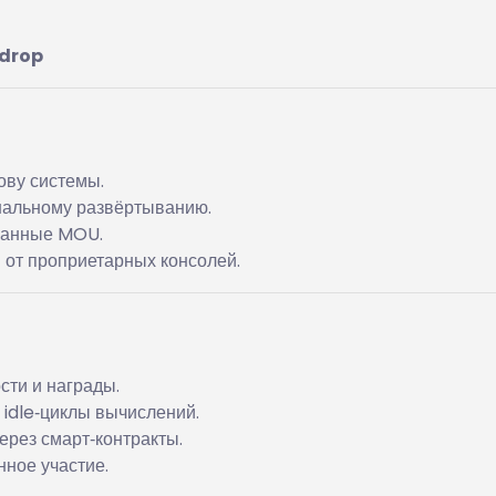
drop
ву системы.
нальному развёртыванию.
ванные MOU.
 от проприетарных консолей.
сти и награды.
idle‑циклы вычислений.
ерез смарт‑контракты.
нное участие.