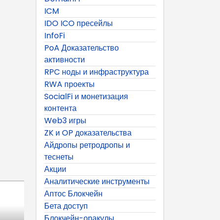
ICM
IDO ICO пресейлы
InfoFi
PoA Доказательство
активности
RPC ноды и инфраструктура
RWA проекты
SocialFi и монетизация
контента
Web3 игры
ZK и OP доказательства
Айдропы ретродропы и
теснеты
Акции
Аналитические инструменты
Аптос Блокчейн
Бета доступ
Блокчейн-оракулы