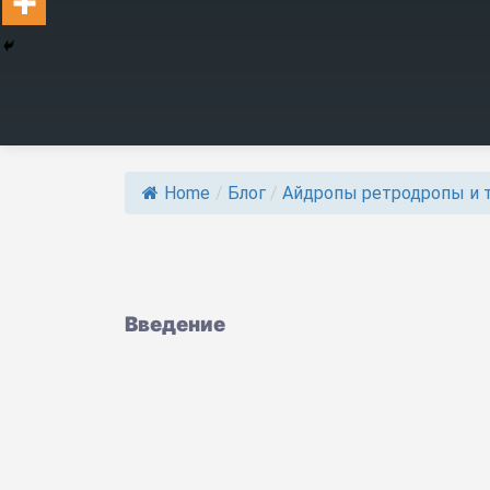
Home
/
Блог
/
Айдропы ретродропы и 
Введение