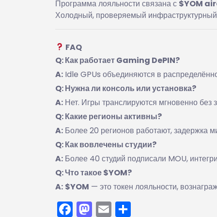
Программа лояльности связана с
$YOM air
Холодный, проверяемый инфраструктурный 
FAQ
Q: Как работает Gaming DePIN?
A:
Idle GPUs объединяются в распределённо
Q: Нужна ли консоль или установка?
A:
Нет. Игры транслируются мгновенно без 
Q: Какие регионы активны?
A:
Более 20 регионов работают, задержка м
Q: Как вовлечены студии?
A:
Более 40 студий подписали MOU, интегрир
Q: Что такое $YOM?
A:
$YOM
— это токен лояльности, вознагра
Facebook
Mastodon
Email
Отправить