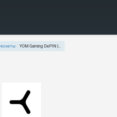
теснеты
/
YOM Gaming DePIN |...