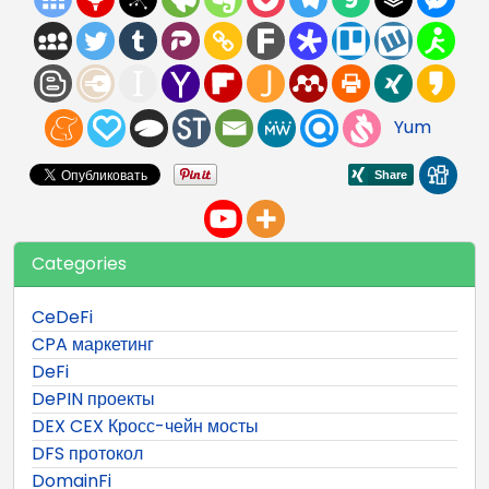
Yum
Categories
CeDeFi
CPA маркетинг
DeFi
DePIN проекты
DEX CEX Кросс-чейн мосты
DFS протокол
DomainFi