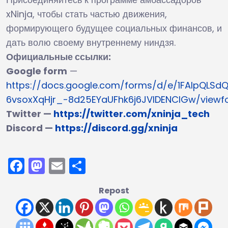
xNinja, чтобы стать частью движения,
формирующего будущее социальных финансов, и
дать волю своему внутреннему ниндзя.
Официальные ссылки:
Google form
—
https://docs.google.com/forms/d/e/1FAIpQLS
6vsoxXqHjr_-8d25EYaUFhk6j6JVlDENCIGw/viewf
Twitter —
https://twitter.com/xninja_tech
Discord —
https://discord.gg/xninja
Facebook
Mastodon
Email
Отправить
Repost