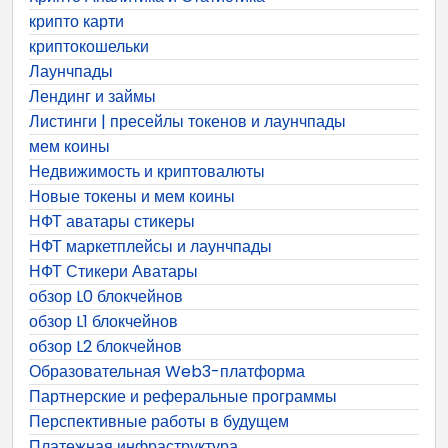
крипто карти
криптокошельки
Лаунчпады
Лендинг и займы
Листинги | пресейлы токенов и лаунчпады
мем коины
Недвижимость и криптовалюты
Новые токены и мем коины
НФТ аватары стикеры
НФТ маркетплейсы и лаунчпады
НФТ Стикери Аватары
обзор L0 блокчейнов
обзор L1 блокчейнов
обзор L2 блокчейнов
Образовательная Web3-платформа
Партнерские и реферальные программы
Перспективные работы в будущем
Платежная инфраструктура