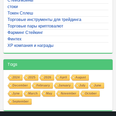
Стейблкоины
стоки
Токен Сплеш
Торговые инструменты для трейдинга
Торговые пары криптовалют
Фарминг Стейкинг
Финтех
ХР компания и награды
Tags
2024
2025
2026
April
August
December
February
January
July
June
Jyne
March
May
November
October
September