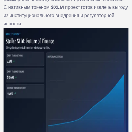
С нативным токеном
$XLM
проект готов извлечь выгоду
из институционального внедрения и регуляторной
ясности.