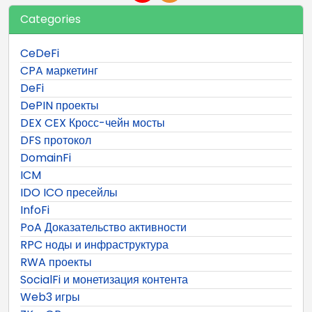
Categories
CeDeFi
CPA маркетинг
DeFi
DePIN проекты
DEX CEX Кросс-чейн мосты
DFS протокол
DomainFi
ICM
IDO ICO пресейлы
InfoFi
PoA Доказательство активности
RPC ноды и инфраструктура
RWA проекты
SocialFi и монетизация контента
Web3 игры