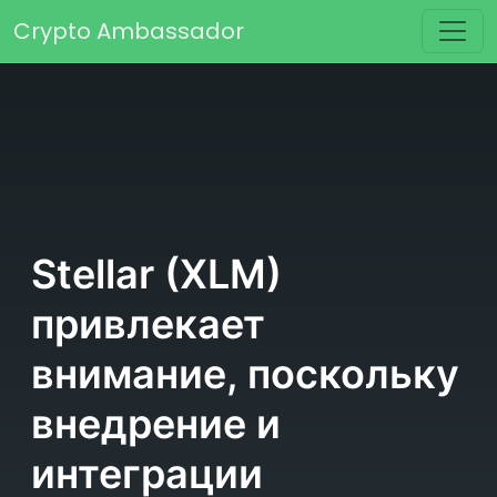
Перейти к содержимому
Crypto Ambassador
Основная навигация
Stellar (XLM)
привлекает
внимание, поскольку
внедрение и
интеграции