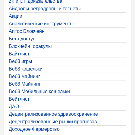
ZK и OP доказательства
Айдропы ретродропы и теснеты
Акции
Аналитические инструменты
Аптос Блокчейн
Бета доступ
Блокчейн-оракулы
Вайтлист
Веб3 игры
Веб3 кошельки
Веб3 майнинг
Веб3 Майнинг
Веб3 Мобильные кошельки
Вейтлист
ДАО
Децентрализованное здравоохранение
Децентрализованные рынки прогнозов
Доходное Фермерство