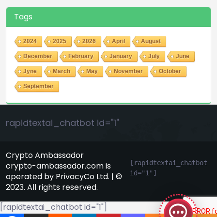
Tags
2024
2025
2026
April
August
December
February
January
July
June
Jyne
March
May
November
October
September
rapidtextai_chatbot id="1"
Crypto Ambassador
[rapidtextai_chatbot 
crypto-ambassador.com is
id="1"]
operated by PrivacyCo Ltd. | ©
GeekyBot
2023. All rights reserved.
онлайн
[rapidtextai_chatbot id="1"]