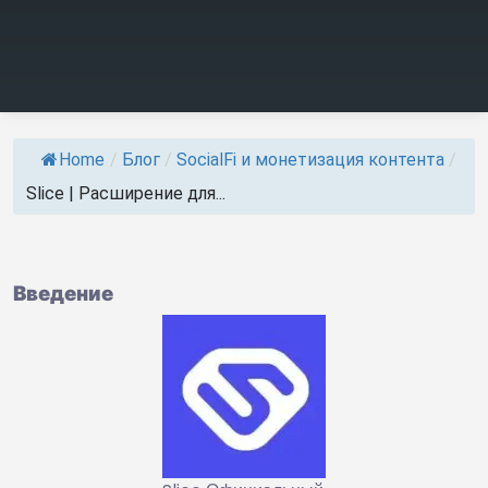
Home
/
Блог
/
SocialFi и монетизация контента
/
Slice | Расширение для...
Введение