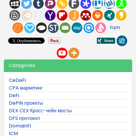
Yum
Categories
CeDeFi
CPA маркетинг
DeFi
DePIN проекты
DEX CEX Кросс-чейн мосты
DFS протокол
DomainFi
ICM