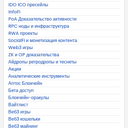
IDO ICO пресейлы
InfoFi
PoA Доказательство активности
RPC ноды и инфраструктура
RWA проекты
SocialFi и монетизация контента
Web3 игры
ZK и OP доказательства
Айдропы ретродропы и теснеты
Акции
Аналитические инструменты
Аптос Блокчейн
Бета доступ
Блокчейн-оракулы
Вайтлист
Веб3 игры
Веб3 кошельки
Веб3 майнинг