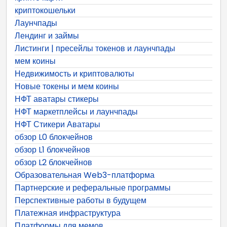
криптокошельки
Лаунчпады
Лендинг и займы
Листинги | пресейлы токенов и лаунчпады
мем коины
Недвижимость и криптовалюты
Новые токены и мем коины
НФТ аватары стикеры
НФТ маркетплейсы и лаунчпады
НФТ Стикери Аватары
обзор L0 блокчейнов
обзор L1 блокчейнов
обзор L2 блокчейнов
Образовательная Web3-платформа
Партнерские и реферальные программы
Перспективные работы в будущем
Платежная инфраструктура
Платформы для мемов