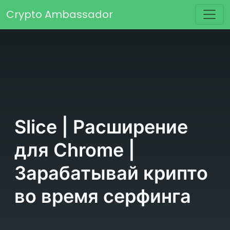
Перейти к содержимому
Crypto Ambassador
Основная навигация
Slice | Расширение
для Chrome |
Зарабатывай крипто
во время серфинга