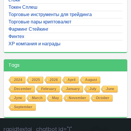
Токен Сплеш
Торговые инструменты для трейдинга
Торговые пары криптовалют
Фарминг Стейкинг
Финтех
ХР компания и награды
Tags
2024
2025
2026
April
August
December
February
January
July
June
Jyne
March
May
November
October
September
rapidtextai_chatbot id="1"