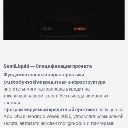
SemiLiquid — Спецификация проекта
Фундаментальные характеристики
Custody‑native кредитная инфраструктура
:
институты могут активировать кредит на
токенизированном залоге без вывода активов из
кастоди.
Программируемый кредитный протокол
: запущен на
Abu Dhabi Finance Week 2025, управляет блокировкой
залога, автоматическими margin‑calls и триггерами