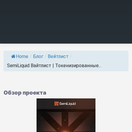
Home
/
Блог
/
Вейтлист
/
SemiLiquid Вайтлист | Токенизированные...
Обзор проекта