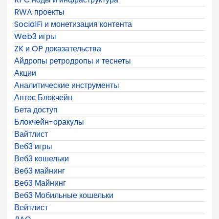
RWA проекты
SocialFi и монетизация контента
Web3 игры
ZK и OP доказательства
Айдропы ретродропы и теснеты
Акции
Аналитические инструменты
Аптос Блокчейн
Бета доступ
Блокчейн-оракулы
Вайтлист
Веб3 игры
Веб3 кошельки
Веб3 майнинг
Веб3 Майнинг
Веб3 Мобильные кошельки
Вейтлист