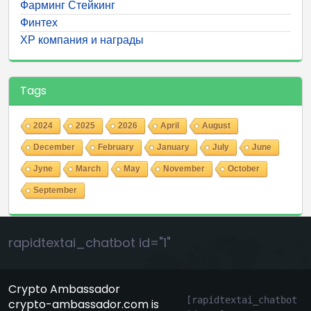
Фарминг Стейкинг
Финтех
ХР компания и награды
Tags
2024
2025
2026
April
August
December
February
January
July
June
Jyne
March
May
November
October
September
rapidtextai_chatbot id="1"
Crypto Ambassador
[rapidtextai_chatbot 
crypto-ambassador.com is