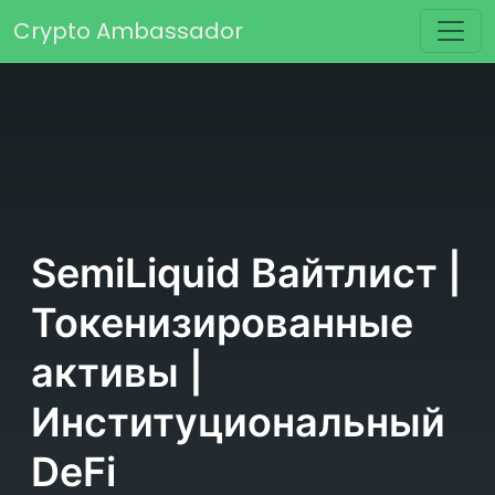
Перейти к содержимому
Crypto Ambassador
Основная навигация
SemiLiquid Вайтлист |
Токенизированные
активы |
Институциональный
DeFi