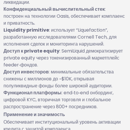
ликвидации.
Конфиденциальный вычислительный стек
:
построен на технологии Oasis, обеспечивает комплаенс
и приватность.
Liquidity primitive
: использует “Liquefaction”,
разработанную исследователями Cornell Tech, для
исполнения сделок и мониторинга нарушений.
Доступ к private equity
: SemiLiquid демократизирует
private equity через токенизированный маркетплейс
feeder‑фондов.
Доступ инвесторов
: минимальные обязательства
снижены с миллионов до ~$10K, открывая
полуликвидные фонды более широкой аудитории.
Функционал платформы
: end‑to‑end онбординг,
цифровой KYC, вторичная торговля и глобальное
распространение через 800+ посредников.
Применение и значимость
Обеспечивает институциональный уровень активации
кредита с защитой комплаенса.