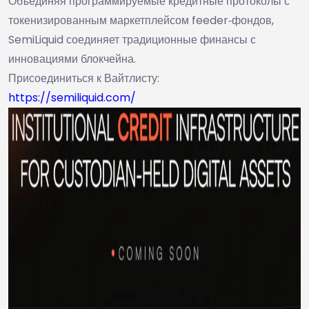
Объединяя программируемые кредитные протоколы с
токенизированным маркетплейсом feeder‑фондов,
SemiLiquid соединяет традиционные финансы с
инновациями блокчейна.
Присоединиться к Вайтлисту:
https://semiliquid.com/