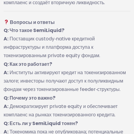
комплаенс и создаёт вторичную ликвидность.
Вопросы и ответы
Q: Что такое SemiLiquid?
A:
Поставщик custody‑native кредитной
инфраструктуры и платформа доступа к
токенизированным private equity фондам.
Q: Как это работает?
A:
Институты активируют кредит на токенизированном
залоге; инвесторы получают доступ к полуликвидным
фондам через токенизированные feeder‑структуры.
Q: Почему это важно?
A:
Демократизирует private equity и обеспечивает
комплаенс на рынках токенизированного кредита.
Q: Есть ли у SemiLiquid токен?
A:
Токеномика пока не опубликована; потенциальные