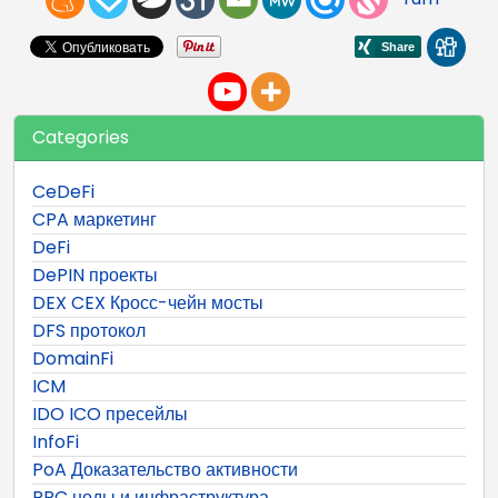
Categories
CeDeFi
CPA маркетинг
DeFi
DePIN проекты
DEX CEX Кросс-чейн мосты
DFS протокол
DomainFi
ICM
IDO ICO пресейлы
InfoFi
PoA Доказательство активности
RPC ноды и инфраструктура