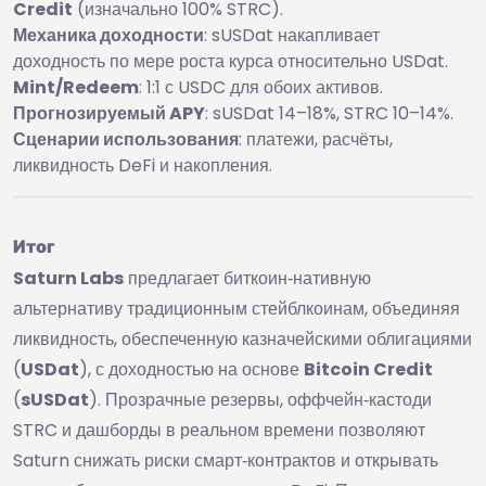
Credit
(изначально 100% STRC).
Механика доходности
: sUSDat накапливает
доходность по мере роста курса относительно USDat.
Mint/Redeem
: 1:1 с USDC для обоих активов.
Прогнозируемый APY
: sUSDat 14–18%, STRC 10–14%.
Сценарии использования
: платежи, расчёты,
ликвидность DeFi и накопления.
Итог
Saturn Labs
предлагает биткоин‑нативную
альтернативу традиционным стейблкоинам, объединяя
ликвидность, обеспеченную казначейскими облигациями
(
USDat
), с доходностью на основе
Bitcoin Credit
(
sUSDat
). Прозрачные резервы, оффчейн‑кастоди
STRC и дашборды в реальном времени позволяют
Saturn снижать риски смарт‑контрактов и открывать