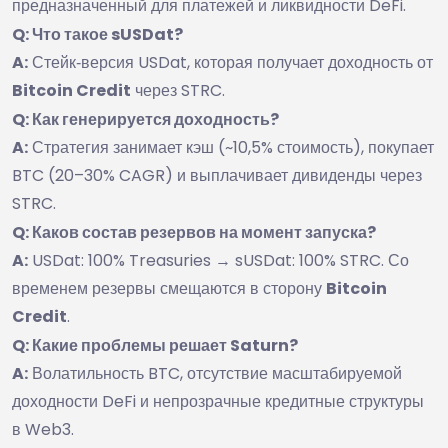
предназначенный для платежей и ликвидности DeFi.
Q: Что такое sUSDat?
A:
Стейк‑версия USDat, которая получает доходность от
Bitcoin Credit
через STRC.
Q: Как генерируется доходность?
A:
Стратегия занимает кэш (~10,5% стоимость), покупает
BTC (20–30% CAGR) и выплачивает дивиденды через
STRC.
Q: Каков состав резервов на момент запуска?
A:
USDat: 100% Treasuries → sUSDat: 100% STRC. Со
временем резервы смещаются в сторону
Bitcoin
Credit
.
Q: Какие проблемы решает Saturn?
A:
Волатильность BTC, отсутствие масштабируемой
доходности DeFi и непрозрачные кредитные структуры
в Web3.