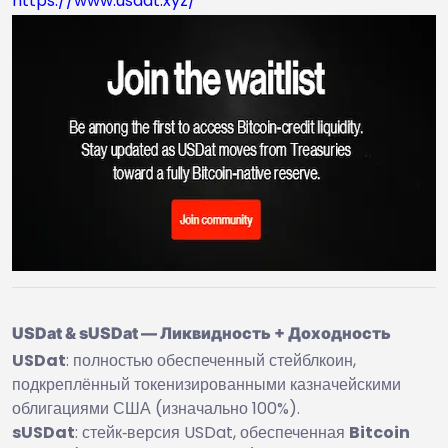
https://www.usdat.xyz/
USDat & sUSDat — Ликвидность + Доходность
USDat
: полностью обеспеченный стейблкоин,
подкреплённый токенизированными казначейскими
облигациями США (изначально 100%).
sUSDat
: стейк‑версия USDat, обеспеченная
Bitcoin