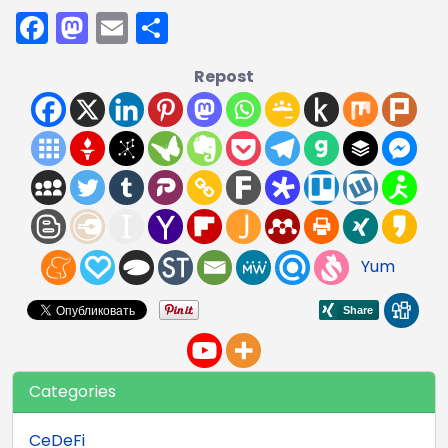
Facebook
Mastodon
Email
Отправить
Repost
Yum
Categories
CeDeFi