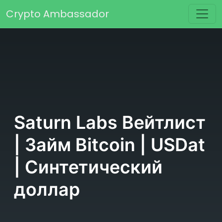
Перейти к содержимому
Crypto Ambassador
Основная навигация
Saturn Labs Вейтлист
| Займ Bitcoin | USDat
| Синтетический
доллар