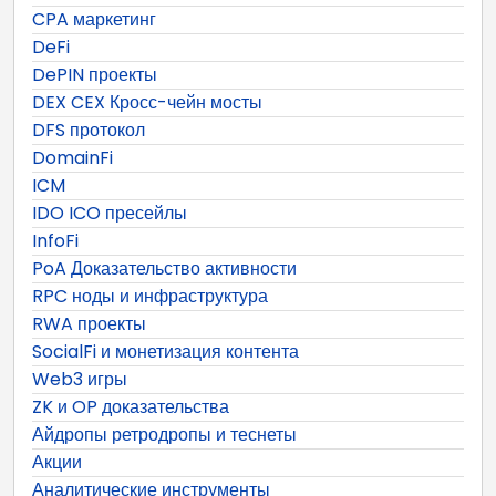
CPA маркетинг
DeFi
DePIN проекты
DEX CEX Кросс-чейн мосты
DFS протокол
DomainFi
ICM
IDO ICO пресейлы
InfoFi
PoA Доказательство активности
RPC ноды и инфраструктура
RWA проекты
SocialFi и монетизация контента
Web3 игры
ZK и OP доказательства
Айдропы ретродропы и теснеты
Акции
Аналитические инструменты