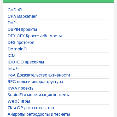
CeDeFi
CPA маркетинг
DeFi
DePIN проекты
DEX CEX Кросс-чейн мосты
DFS протокол
DomainFi
ICM
IDO ICO пресейлы
InfoFi
PoA Доказательство активности
RPC ноды и инфраструктура
RWA проекты
SocialFi и монетизация контента
Web3 игры
ZK и OP доказательства
Айдропы ретродропы и теснеты