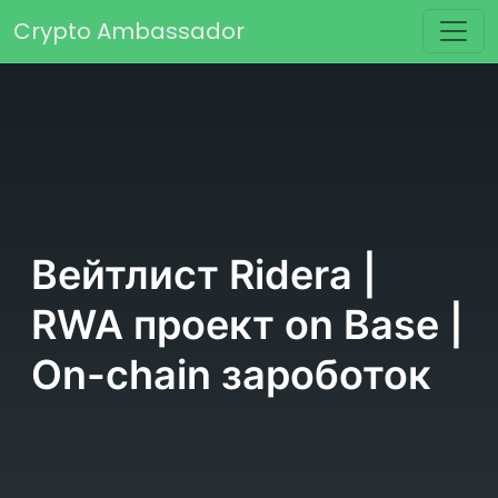
Перейти к содержимому
Crypto Ambassador
Основная навигация
Вейтлист Ridera |
RWA проект on Base |
On-chain зароботок