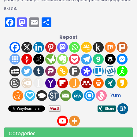
актив.
Facebook
Mastodon
Email
Отправить
Repost
Yum
Categories