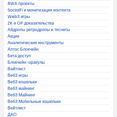
RWA проекты
SocialFi и монетизация контента
Web3 игры
ZK и OP доказательства
Айдропы ретродропы и теснеты
Акции
Аналитические инструменты
Аптос Блокчейн
Бета доступ
Блокчейн-оракулы
Вайтлист
Веб3 игры
Веб3 кошельки
Веб3 майнинг
Веб3 Майнинг
Веб3 Мобильные кошельки
Вейтлист
ДАО