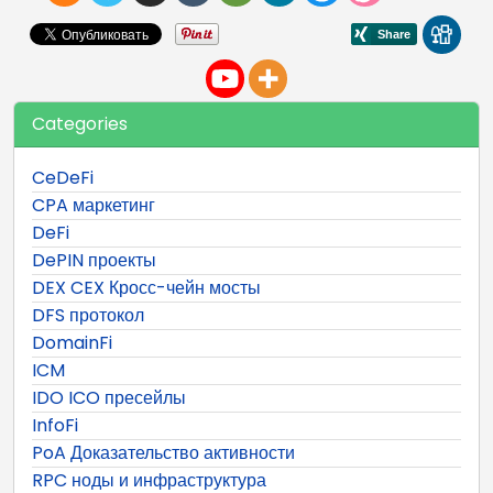
Categories
CeDeFi
CPA маркетинг
DeFi
DePIN проекты
DEX CEX Кросс-чейн мосты
DFS протокол
DomainFi
ICM
IDO ICO пресейлы
InfoFi
PoA Доказательство активности
RPC ноды и инфраструктура