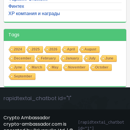
Финтех
ХР компания и награды
Tags
2024
2025
2026
April
August
December
February
January
July
June
Jyne
March
May
November
October
September
rapidtextai_chatbot id="1"
Crypto Ambassador
[rapidtextai_chatbot 
crypto-ambassador.com is
id="1"]