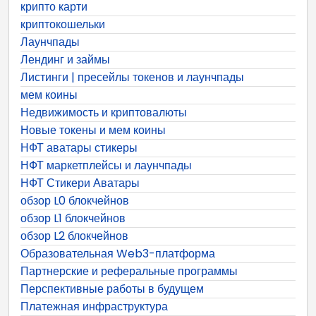
крипто карти
криптокошельки
Лаунчпады
Лендинг и займы
Листинги | пресейлы токенов и лаунчпады
мем коины
Недвижимость и криптовалюты
Новые токены и мем коины
НФТ аватары стикеры
НФТ маркетплейсы и лаунчпады
НФТ Стикери Аватары
обзор L0 блокчейнов
обзор L1 блокчейнов
обзор L2 блокчейнов
Образовательная Web3-платформа
Партнерские и реферальные программы
Перспективные работы в будущем
Платежная инфраструктура