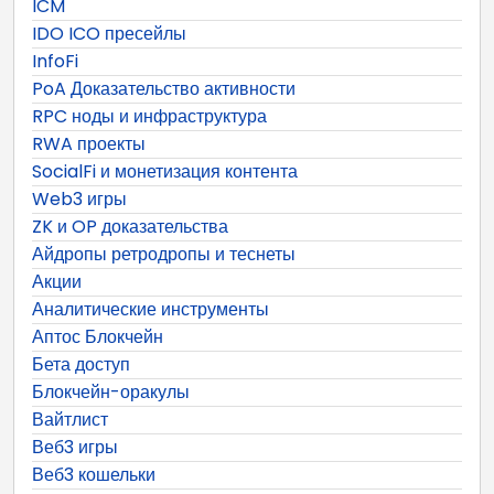
ICM
IDO ICO пресейлы
InfoFi
PoA Доказательство активности
RPC ноды и инфраструктура
RWA проекты
SocialFi и монетизация контента
Web3 игры
ZK и OP доказательства
Айдропы ретродропы и теснеты
Акции
Аналитические инструменты
Аптос Блокчейн
Бета доступ
Блокчейн-оракулы
Вайтлист
Веб3 игры
Веб3 кошельки