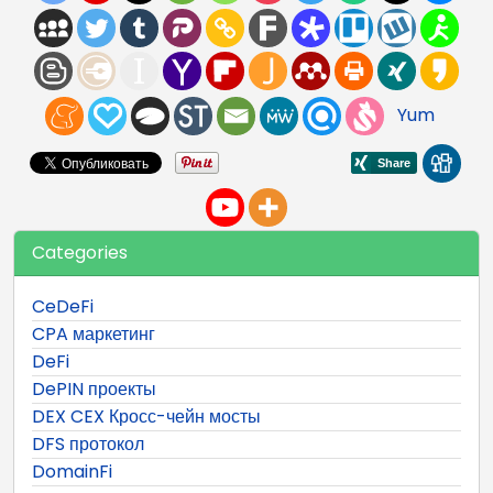
Yum
Categories
CeDeFi
CPA маркетинг
DeFi
DePIN проекты
DEX CEX Кросс-чейн мосты
DFS протокол
DomainFi