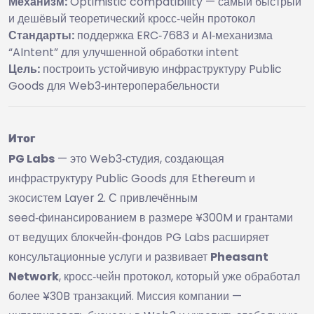
Механизм:
Optimistic compatibility — самый быстрый
и дешёвый теоретический кросс‑чейн протокол
Стандарты:
поддержка ERC‑7683 и AI‑механизма
“AIntent” для улучшенной обработки intent
Цель:
построить устойчивую инфраструктуру Public
Goods для Web3‑интероперабельности
Итог
PG Labs
— это Web3‑студия, создающая
инфраструктуру Public Goods для Ethereum и
экосистем Layer 2. С привлечённым
seed‑финансированием в размере ¥300M и грантами
от ведущих блокчейн‑фондов PG Labs расширяет
консультационные услуги и развивает
Pheasant
Network
, кросс‑чейн протокол, который уже обработал
более ¥30B транзакций. Миссия компании —