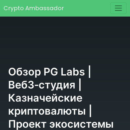
Перейти к содержимому
Crypto Ambassador
Основная навигация
Обзор PG Labs |
Веб3‑студия |
Казначейские
криптовалюты |
Проект экосистемы