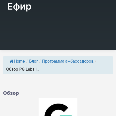
Ефир
Home
/
Блог
/
Программа амбассадоров
/
Обзор PG Labs |...
Обзор