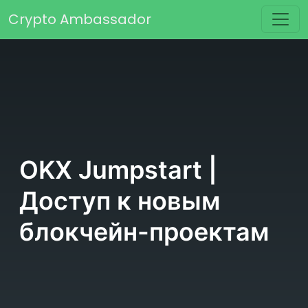
Перейти к содержимому
Crypto Ambassador
Основная навигация
OKX Jumpstart |
Доступ к новым
блокчейн-проектам