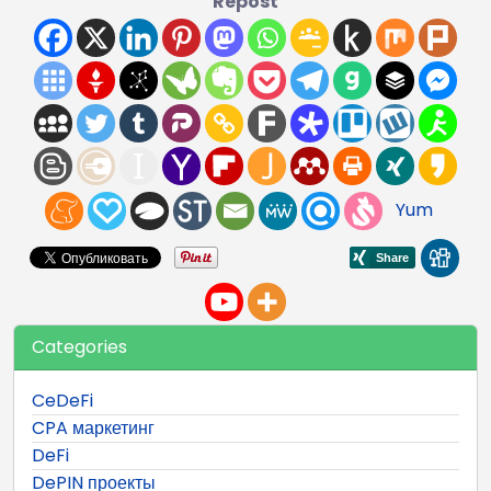
Repost
Yum
Categories
CeDeFi
CPA маркетинг
DeFi
DePIN проекты