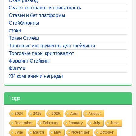
Скам развод
Смарт контракты и приватность
Ставки и бет платформы
Стейблкоины
стоки
Токен Сплеш
Торговые инструменты для трейдинга
Торговые пары криптовалют
Фарминг Стейкинг
Финтех
ХР компания и награды
Tags
2024
2025
2026
April
August
December
February
January
July
June
Jyne
March
May
November
October