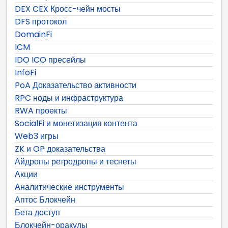
DEX CEX Кросс-чейн мосты
DFS протокол
DomainFi
ICM
IDO ICO пресейлы
InfoFi
PoA Доказательство активности
RPC ноды и инфраструктура
RWA проекты
SocialFi и монетизация контента
Web3 игры
ZK и OP доказательства
Айдропы ретродропы и теснеты
Акции
Аналитические инструменты
Аптос Блокчейн
Бета доступ
Блокчейн-оракулы