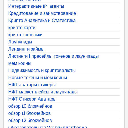
Интерактивные IP-агенты
Кредитование и заимствование
Крипто Аналитика и Статистика
крипто карти
криптокошельки
Лаунчпады
Лендинг и займы
Листинги | пресейлы токенов и лаунчпады
мем коины
Недвижимость и криптовалюты
Новые токены и мем коины
НФТ аватары стикеры
НФТ маркетплейсы и лаунчпады
НФТ Стикери Аватары
обзор L0 блокчейнов
обзор L1 блокчейнов
обзор L2 блокчейнов
Образовательная Web3-платформа