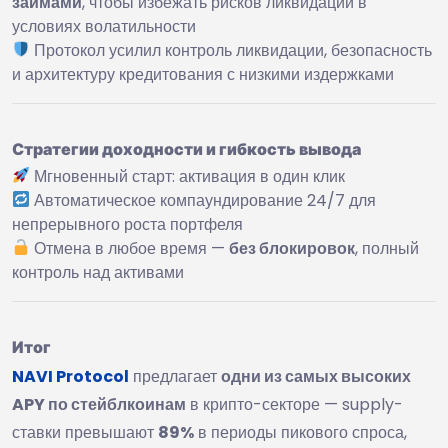
займами
, чтобы избежать рисков ликвидации в
условиях волатильности
Протокол усилил контроль ликвидации, безопасность
и архитектуру кредитования с низкими издержками
Стратегии доходности и гибкость вывода
Мгновенный старт: активация в один клик
Автоматическое компаундирование 24/7 для
непрерывного роста портфеля
Отмена в любое время —
без блокировок
, полный
контроль над активами
Итог
NAVI Protocol
предлагает
одни из самых высоких
APY по стейблкоинам
в крипто-секторе — supply-
ставки превышают
89%
в периоды пикового спроса,