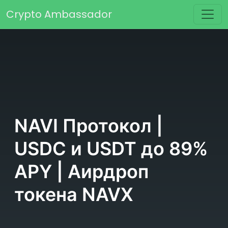
Перейти к содержимому
Crypto Ambassador
Основная навигация
NAVI Протокол |
USDC и USDT до 89%
APY | Аирдроп
токена NAVX