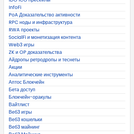
InfoFi
PoA Доказательство активности
RPC ноды и инфраструктура
RWA проекты
SocialFi и монетизация контента
Web3 игры
ZK и OP доказательства
Айдропы ретродропы и теснеты
Акции
Аналитические инструменты
Аптос Блокчейн
Бета доступ
Блокчейн-оракулы
Вайтлист
Веб3 игры
Веб3 кошельки
Веб3 майнинг