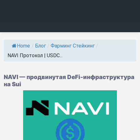
Home
/
Блог
/
Фарминг Стейкинг
/
NAVI Протокол | USDC...
NAVI — продвинутая DeFi-инфраструктура
на Sui