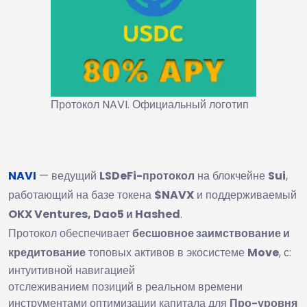
Протокол NAVI. Официальный логотип
NAVI
— ведущий
LSDeFi-протокол
на блокчейне
Sui
,
работающий на базе токена
$NAVX
и поддерживаемый
OKX Ventures, Dao5 и Hashed
.
Протокол обеспечивает
бесшовное заимствование и
кредитование
топовых активов в экосистеме
Move
, с:
интуитивной навигацией
отслеживанием позиций в реальном времени
инструментами оптимизации капитала для
Про-уровня