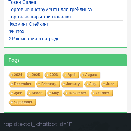
Токен Сплеш
Торговые инструменты для трейдинга
Торговые пары криптовалют
Фарминг Стейкинг
Финтех
ХР компания и награды
Tags
2024
2025
2026
April
August
December
February
January
July
June
Jyne
March
May
November
October
September
rapidtextai_chatbot id="1"