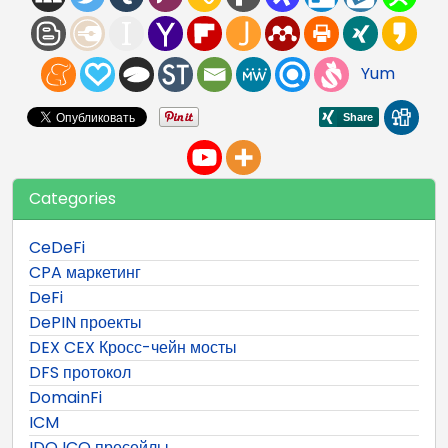
Yum
Categories
CeDeFi
CPA маркетинг
DeFi
DePIN проекты
DEX CEX Кросс-чейн мосты
DFS протокол
DomainFi
ICM
IDO ICO пресейлы