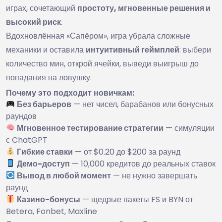
играх, сочетающий
простоту, мгновенные решения и
высокий риск
.
Вдохновлённая «Сапёром», игра убрала сложные
механики и оставила
интуитивный геймплей
: выбери
количество мин, открой ячейки, выведи выигрыш до
попадания на ловушку.
Почему это подходит новичкам:
Без барьеров
— нет чисел, барабанов или бонусных
раундов
Мгновенное тестирование стратегии
— симуляции
с ChatGPT
Гибкие ставки
— от $0.20 до $200 за раунд
Демо-доступ
— 10,000 кредитов до реальных ставок
Вывод в любой момент
— не нужно завершать
раунд
Казино-бонусы
— щедрые пакеты FS и BYN от
Betera, Fonbet, Maxline