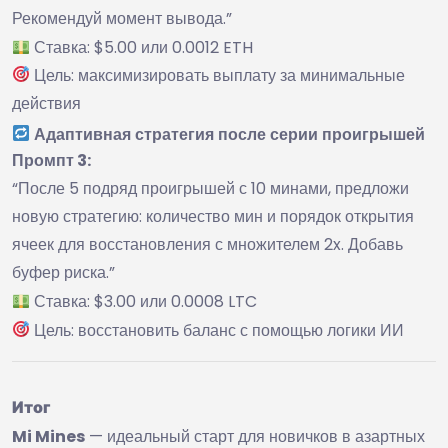
Рекомендуй момент вывода.”
Ставка: $5.00 или 0.0012 ETH
Цель: максимизировать выплату за минимальные
действия
Адаптивная стратегия после серии проигрышей
Промпт 3:
“После 5 подряд проигрышей с 10 минами, предложи
новую стратегию: количество мин и порядок открытия
ячеек для восстановления с множителем 2x. Добавь
буфер риска.”
Ставка: $3.00 или 0.0008 LTC
Цель: восстановить баланс с помощью логики ИИ
Итог
Mi Mines
— идеальный старт для новичков в азартных