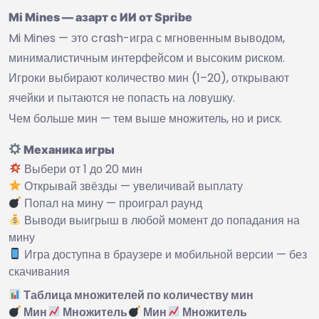
Mi Mines — азарт с ИИ от Spribe
Mi Mines — это crash-игра с мгновенным выводом,
минималистичным интерфейсом и высоким риском.
Игроки выбирают количество мин (1–20), открывают
ячейки и пытаются не попасть на ловушку.
Чем больше мин — тем выше множитель, но и риск.
Механика игры
Выбери от 1 до 20 мин
Открывай звёзды — увеличивай выплату
Попал на мину — проиграл раунд
Выводи выигрыш в любой момент до попадания на
мину
Игра доступна в браузере и мобильной версии — без
скачивания
Таблица множителей по количеству мин
Мин
Множитель
Мин
Множитель