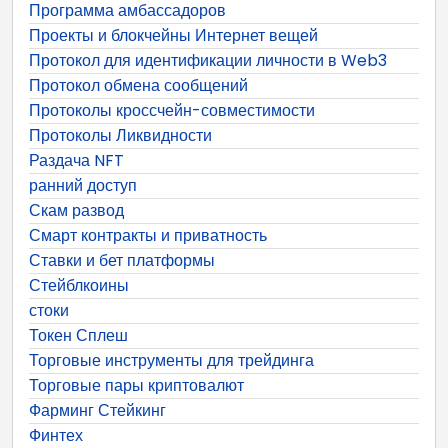
Программа амбассадоров
Проекты и блокчейны Интернет вещей
Протокол для идентификации личности в Web3
Протокол обмена сообщений
Протоколы кроссчейн-совместимости
Протоколы Ликвидности
Раздача NFT
ранний доступ
Скам развод
Смарт контракты и приватность
Ставки и бет платформы
Стейблкоины
стоки
Токен Сплеш
Торговые инструменты для трейдинга
Торговые пары криптовалют
Фарминг Стейкинг
Финтех