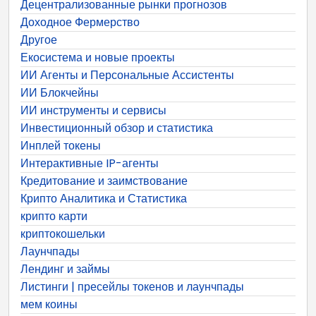
Децентрализованные рынки прогнозов
Доходное Фермерство
Другое
Екосистема и новые проекты
ИИ Агенты и Персональные Ассистенты
ИИ Блокчейны
ИИ инструменты и сервисы
Инвестиционный обзор и статистика
Инплей токены
Интерактивные IP-агенты
Кредитование и заимствование
Крипто Аналитика и Статистика
крипто карти
криптокошельки
Лаунчпады
Лендинг и займы
Листинги | пресейлы токенов и лаунчпады
мем коины