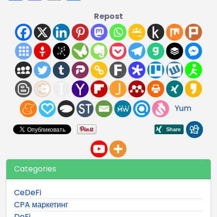
Repost
Yum
Categories
CeDeFi
CPA маркетинг
DeFi