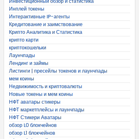
Инвестиционный обзор и статистика
Инплей токены
Интерактивные IP-агенты
Кредитование и заимствование
Крипто Аналитика и Статистика
крипто карти
криптокошельки
Лаунчпады
Лендинг и займы
Листинги | пресейлы токенов и лаунчпады
мем коины
Недвижимость и криптовалюты
Новые токены и мем коины
НФТ аватары стикеры
НФТ маркетплейсы и лаунчпады
НФТ Стикери Аватары
обзор L0 блокчейнов
обзор L1 блокчейнов