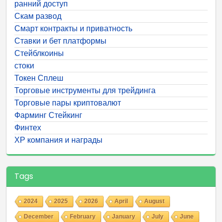
ранний доступ
Скам развод
Смарт контракты и приватность
Ставки и бет платформы
Стейблкоины
стоки
Токен Сплеш
Торговые инструменты для трейдинга
Торговые пары криптовалют
Фарминг Стейкинг
Финтех
ХР компания и награды
Tags
2024
2025
2026
April
August
December
February
January
July
June