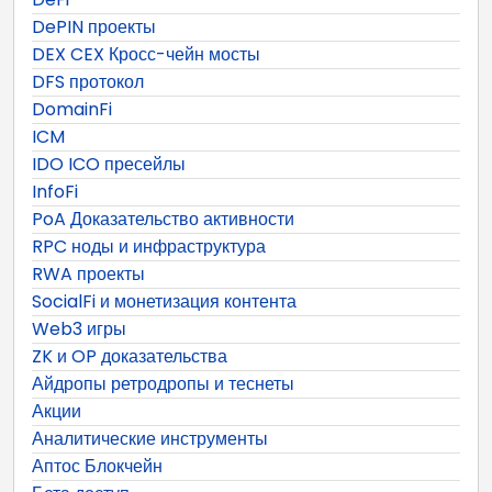
DePIN проекты
DEX CEX Кросс-чейн мосты
DFS протокол
DomainFi
ICM
IDO ICO пресейлы
InfoFi
PoA Доказательство активности
RPC ноды и инфраструктура
RWA проекты
SocialFi и монетизация контента
Web3 игры
ZK и OP доказательства
Айдропы ретродропы и теснеты
Акции
Аналитические инструменты
Аптос Блокчейн