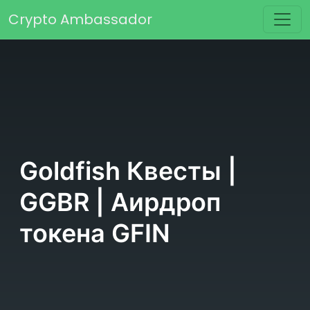
Перейти к содержимому
Crypto Ambassador
Основная навигация
Goldfish Квесты |
GGBR | Аирдроп
токена GFIN