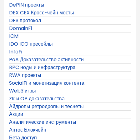
DePIN проекты
DEX CEX Кросс-чейн мосты
DFS протокол
DomainFi
ICM
IDO ICO пресейлы
InfoFi
PoA Доказательство активности
RPC ноды и инфраструктура
RWA проекты
SocialFi и монетизация контента
Web3 игры
ZK и OP доказательства
Айдропы ретродропы и теснеты
Акции
Аналитические инструменты
Аптос Блокчейн
Бета доступ