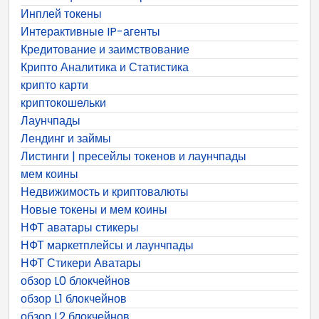
Инплей токены
Интерактивные IP-агенты
Кредитование и заимствование
Крипто Аналитика и Статистика
крипто карти
криптокошельки
Лаунчпады
Лендинг и займы
Листинги | пресейлы токенов и лаунчпады
мем коины
Недвижимость и криптовалюты
Новые токены и мем коины
НФТ аватары стикеры
НФТ маркетплейсы и лаунчпады
НФТ Стикери Аватары
обзор L0 блокчейнов
обзор L1 блокчейнов
обзор L2 блокчейнов