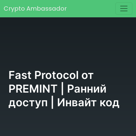
Перейти к содержимому
Crypto Ambassador
Основная навигация
Fast Protocol от
PREMINT | Ранний
доступ | Инвайт код