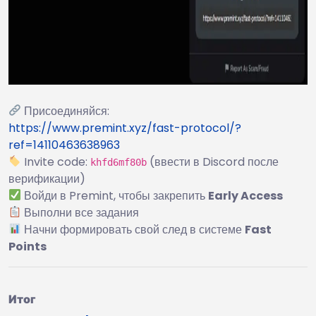
Присоединяйся:
https://www.premint.xyz/fast-protocol/?
ref=14110463638963
Invite code:
(ввести в Discord после
khfd6mf80b
верификации)
Войди в Premint, чтобы закрепить
Early Access
Выполни все задания
Начни формировать свой след в системе
Fast
Points
Итог