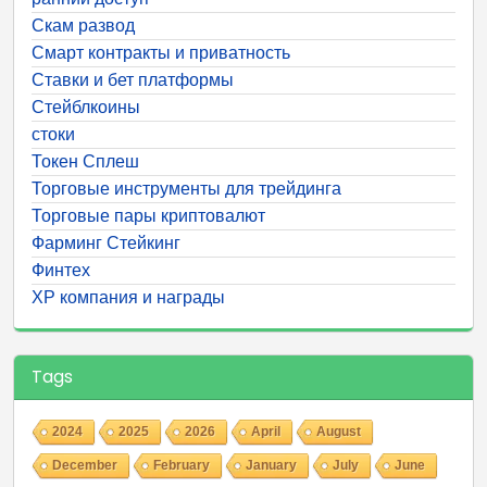
Скам развод
Смарт контракты и приватность
Ставки и бет платформы
Стейблкоины
стоки
Токен Сплеш
Торговые инструменты для трейдинга
Торговые пары криптовалют
Фарминг Стейкинг
Финтех
ХР компания и награды
Tags
2024
2025
2026
April
August
December
February
January
July
June