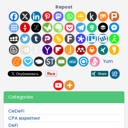
Repost
Yum
Categories
CeDeFi
CPA маркетинг
DeFi