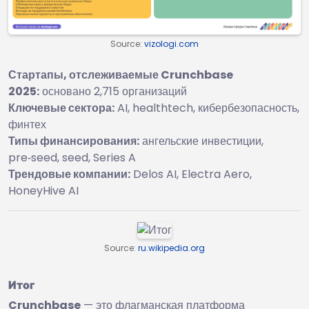
Source:
vizologi.com
Стартапы, отслеживаемые Crunchbase
2025:
основано 2,715 организаций
Ключевые сектора:
AI, healthtech, кибербезопасность,
финтех
Типы финансирования:
ангельские инвестиции,
pre‑seed, seed, Series A
Трендовые компании:
Delos AI, Electra Aero,
HoneyHive AI
Source:
ru.wikipedia.org
Итог
Crunchbase
— это флагманская платформа