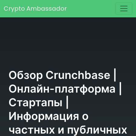
Перейти к содержимому
Crypto Ambassador
Основная навигация
Обзор Crunchbase |
Онлайн-платформа |
Стартапы |
Информация о
частных и публичных