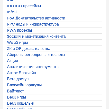
IDO ICO пресейлы
InfoFi
PoA Доказательство активности
RPC ноды и инфраструктура
RWA проекты
SocialFi и монетизация контента
Web3 игры
ZK и OP доказательства
Айдропы ретродропы и теснеты
Акции
Аналитические инструменты
Аптос Блокчейн
Бета доступ
Блокчейн-оракулы
Вайтлист
Веб3 игры
Веб3 кошельки