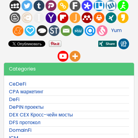
Yum
Categories
CeDeFi
CPA маркетинг
DeFi
DePIN проекты
DEX CEX Кросс-чейн мосты
DFS протокол
DomainFi
ICM