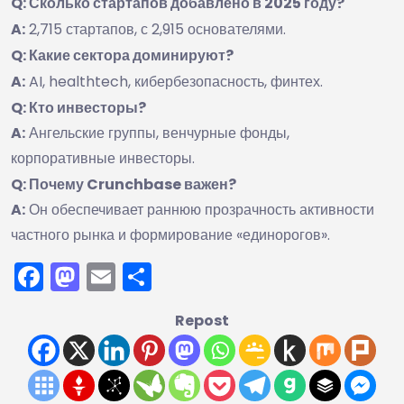
Q: Сколько стартапов добавлено в 2025 году?
A:
2,715 стартапов, с 2,915 основателями.
Q: Какие сектора доминируют?
A:
AI, healthtech, кибербезопасность, финтех.
Q: Кто инвесторы?
A:
Ангельские группы, венчурные фонды,
корпоративные инвесторы.
Q: Почему Crunchbase важен?
A:
Он обеспечивает раннюю прозрачность активности
частного рынка и формирование «единорогов».
Facebook
Mastodon
Email
Отправить
Repost