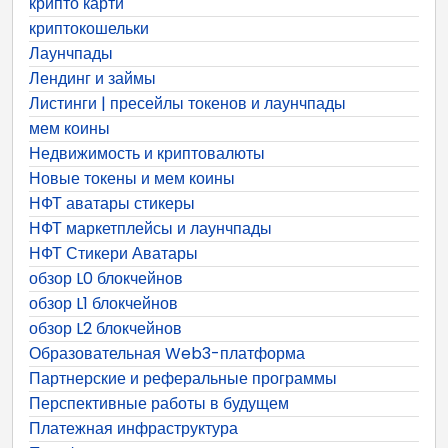
крипто карти
криптокошельки
Лаунчпады
Лендинг и займы
Листинги | пресейлы токенов и лаунчпады
мем коины
Недвижимость и криптовалюты
Новые токены и мем коины
НФТ аватары стикеры
НФТ маркетплейсы и лаунчпады
НФТ Стикери Аватары
обзор L0 блокчейнов
обзор L1 блокчейнов
обзор L2 блокчейнов
Образовательная Web3-платформа
Партнерские и реферальные программы
Перспективные работы в будущем
Платежная инфраструктура