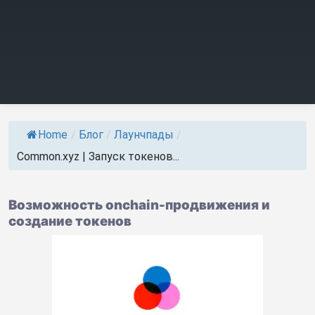
Home
/
Блог
/
Лаунчпады
/
Common.xyz | Запуск токенов...
Возможность onchain-продвижения и
создание токенов