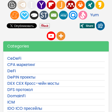
Yum
Categories
CeDeFi
CPA маркетинг
DeFi
DePIN проекты
DEX CEX Кросс-чейн мосты
DFS протокол
DomainFi
ICM
IDO ICO пресейлы