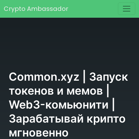
Перейти к содержимому
Crypto Ambassador
Основная навигация
Common.xyz | Запуск
токенов и мемов |
Web3-комьюнити |
Зарабатывай крипто
мгновенно