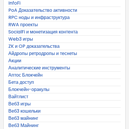
InfoFi
PoA Доказательство активности
RPC ноды и инфраструктура
RWA проекты
SocialFi и монетизация контента
Web3 игры
ZK и OP доказательства
Айдропы ретродропы и теснеты
Акции
Аналитические инструменты
Аптос Блокчейн
Бета доступ
Блокчейн-оракулы
Вайтлист
Веб3 игры
Веб3 кошельки
Веб3 майнинг
Веб3 Майнинг