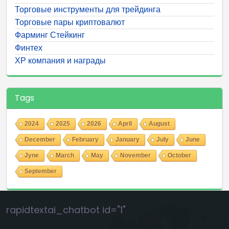
Торговые инструменты для трейдинга
Торговые пары криптовалют
Фарминг Стейкинг
Финтех
ХР компания и награды
Tags
2024
2025
2026
April
August
December
February
January
July
June
Jyne
March
May
November
October
September
rapidtextai_chatbot id="1"