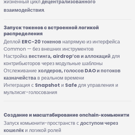
жизненный цикл
децентрализованного
взаимодействия
.
Запуск токенов с встроенной логикой
распределения
Деплой
ERC-20 токенов
напрямую из интерфейса
Common — без внешних инструментов
Настройка
вестинга, airdrop’ов и аллокаций
для
контрибьюторов через модульные шаблоны
Отслеживание
холдеров, голосов DAO и потоков
казначейства
в реальном времени
Интеграция с
Snapshot
и
Safe
для управления и
мультисиг-голосования
Создание и масштабирование onchain-комьюнити
Запуск комьюнити-пространств с
доступом через
кошелёк
и логикой ролей