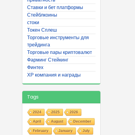
Ставки и бет платформы
Стейблкоины
стоки
Токен Сплеш
Торговые инструменты для
трейдинга
Торговые пары криптовалют
Фарминг Стейкинг
Финтех
ХР компания и награды
Tags
2024
2025
2026
April
August
December
February
January
July