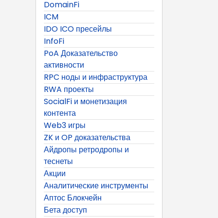
DomainFi
ICM
IDO ICO пресейлы
InfoFi
PoA Доказательство
активности
RPC ноды и инфраструктура
RWA проекты
SocialFi и монетизация
контента
Web3 игры
ZK и OP доказательства
Айдропы ретродропы и
теснеты
Акции
Аналитические инструменты
Аптос Блокчейн
Бета доступ