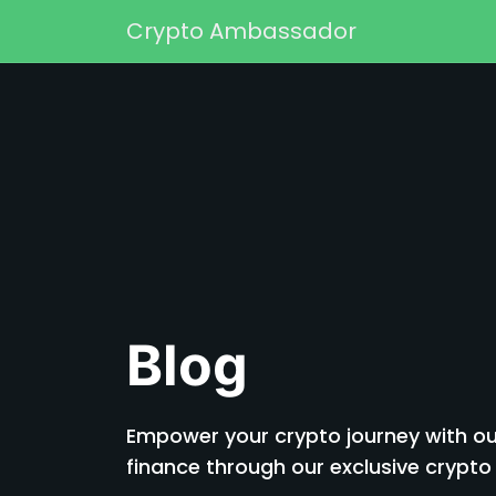
Перейти к содержимому
Crypto Ambassador
Основная навигаци
Blog
Empower your crypto journey with our
finance through our exclusive cryp