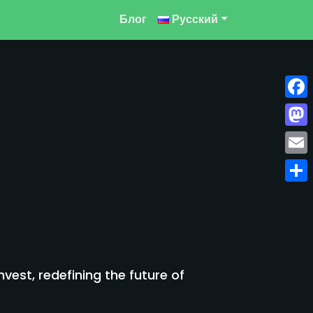
Блог
Русский
Face
Mast
Emai
Отпр
est, redefining the future of