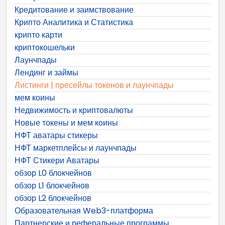
Кредитование и заимствование
Крипто Аналитика и Статистика
крипто карти
криптокошельки
Лаунчпады
Лендинг и займы
Листинги | пресейлы токенов и лаунчпады
мем коины
Недвижимость и криптовалюты
Новые токены и мем коины
НФТ аватары стикеры
НФТ маркетплейсы и лаунчпады
НФТ Стикери Аватары
обзор L0 блокчейнов
обзор L1 блокчейнов
обзор L2 блокчейнов
Образовательная Web3-платформа
Партнерские и реферальные программы