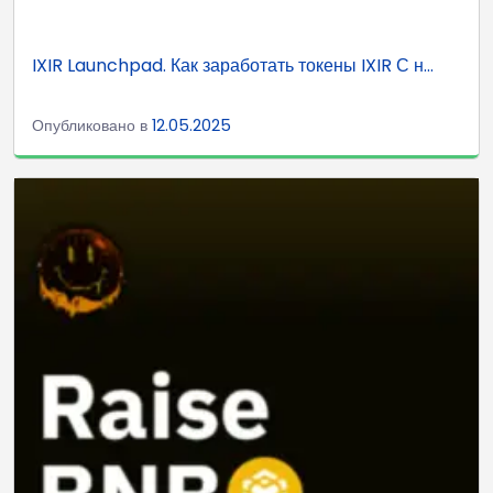
IXIR Launchpad. Как заработать токены IXIR С н...
Опубликовано в
12.05.2025