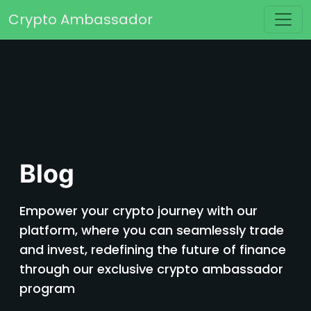
Перейти к содержимому
Crypto Ambassador
Основная навигация
Blog
Empower your crypto journey with our
platform, where you can seamlessly trade
and invest, redefining the future of finance
through our exclusive crypto ambassador
program