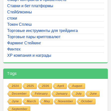
Ставки и бет платформы
Стейблкоины
стоки
Токен Сплеш
Торговые инструменты для трейдинга
Торговые пары криптовалют
Фарминг Стейкинг
Финтех
ХР компания и награды
Tags
2024
2025
2026
April
August
December
February
January
July
June
Jyne
March
May
November
October
September