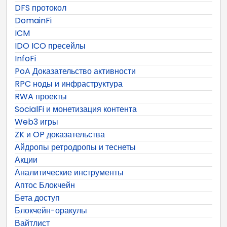
DFS протокол
DomainFi
ICM
IDO ICO пресейлы
InfoFi
PoA Доказательство активности
RPC ноды и инфраструктура
RWA проекты
SocialFi и монетизация контента
Web3 игры
ZK и OP доказательства
Айдропы ретродропы и теснеты
Акции
Аналитические инструменты
Аптос Блокчейн
Бета доступ
Блокчейн-оракулы
Вайтлист