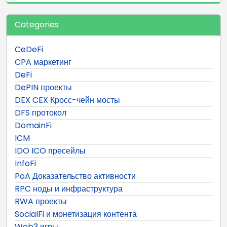
Categories
CeDeFi
CPA маркетинг
DeFi
DePIN проекты
DEX CEX Кросс-чейн мосты
DFS протокол
DomainFi
ICM
IDO ICO пресейлы
InfoFi
PoA Доказательство активности
RPC ноды и инфраструктура
RWA проекты
SocialFi и монетизация контента
Web3 игры