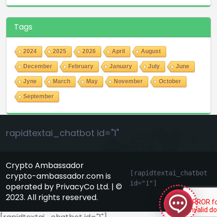
Tags
2024
2025
2026
April
August
December
February
January
July
June
Jyne
March
May
November
October
September
rapidtextai_chatbot id="1"
Crypto Ambassador
GeekyBot
[rapidtextai_chatbot 
crypto-ambassador.com is
id="1"]
онлайн
operated by PrivacyCo Ltd. | ©
2023. All rights reserved.