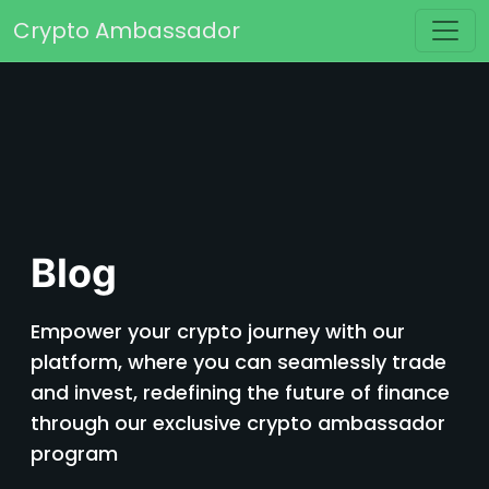
Перейти к содержимому
Crypto Ambassador
Основная навигация
Blog
Empower your crypto journey with our
platform, where you can seamlessly trade
and invest, redefining the future of finance
through our exclusive crypto ambassador
program