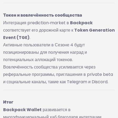
Токен и вовлечённость сообщества
Интеграция prediction‑market в
Backpack
соответствует его дорожной карте к
Token Generation
Event (TGE)
.
Активные пользователи в Сезоне 4 будут
позиционированы для получения наград и
потенциальных аллокаций токенов.
Вовлечённость сообщества усиливается через
реферальные программы, приглашения в private beta
и социальные каналы, такие как Telegram и Discord.
Итог
Backpack Wallet
развивается в
многофункциональный хаб благодаря интеграции