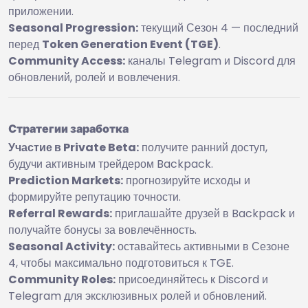
приложении.
Seasonal Progression:
текущий Сезон 4 — последний
перед
Token Generation Event (TGE)
.
Community Access:
каналы Telegram и Discord для
обновлений, ролей и вовлечения.
Стратегии заработка
Участие в Private Beta:
получите ранний доступ,
будучи активным трейдером Backpack.
Prediction Markets:
прогнозируйте исходы и
формируйте репутацию точности.
Referral Rewards:
приглашайте друзей в Backpack и
получайте бонусы за вовлечённость.
Seasonal Activity:
оставайтесь активными в Сезоне
4, чтобы максимально подготовиться к TGE.
Community Roles:
присоединяйтесь к Discord и
Telegram для эксклюзивных ролей и обновлений.