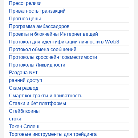
Пресс-релизи
Приватность транзакций
Прогноз цены
Программа амбассадоров
Проекты и блокчейны Интернет вещей
Протокол для идентификации личности в Web3
Протокол обмена сообщений
Протоколы кроссчейн-совместимости
Протоколы Ликвидности
Раздача NFT
ранний доступ
Скам развод
Смарт контракты и приватность
Ставки и бет платформы
Стейблкоины
стоки
Токен Сплеш
Торговые инструменты для трейдинга