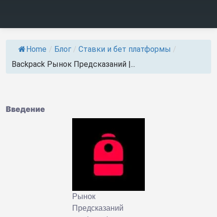
Home
/
Блог
/
Ставки и бет платформы
/
Backpack Рынок Предсказаний |...
Введение
Рынок
Предсказаний