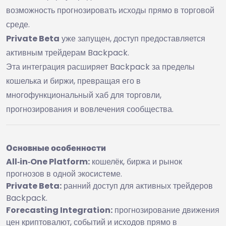
возможность прогнозировать исходы прямо в торговой
среде.
Private Beta
уже запущен, доступ предоставляется
активным трейдерам Backpack.
Эта интеграция расширяет Backpack за пределы
кошелька и биржи, превращая его в
многофункциональный хаб для торговли,
прогнозирования и вовлечения сообщества.
Основные особенности
All‑in‑One Platform:
кошелёк, биржа и рынок
прогнозов в одной экосистеме.
Private Beta:
ранний доступ для активных трейдеров
Backpack.
Forecasting Integration:
прогнозирование движения
цен криптовалют, событий и исходов прямо в