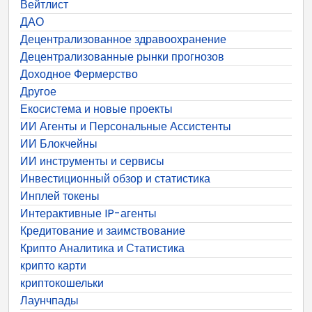
Вейтлист
ДАО
Децентрализованное здравоохранение
Децентрализованные рынки прогнозов
Доходное Фермерство
Другое
Екосистема и новые проекты
ИИ Агенты и Персональные Ассистенты
ИИ Блокчейны
ИИ инструменты и сервисы
Инвестиционный обзор и статистика
Инплей токены
Интерактивные IP-агенты
Кредитование и заимствование
Крипто Аналитика и Статистика
крипто карти
криптокошельки
Лаунчпады