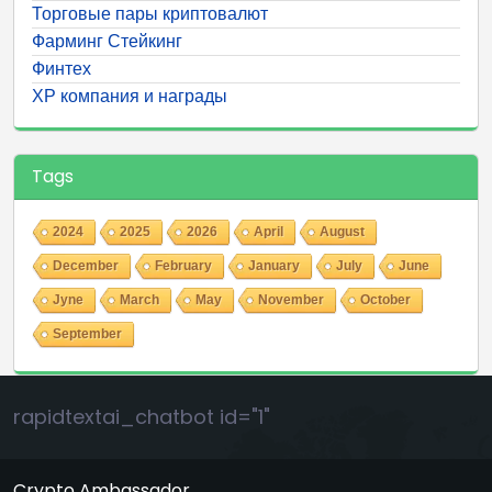
Торговые пары криптовалют
Фарминг Стейкинг
Финтех
ХР компания и награды
Tags
2024
2025
2026
April
August
December
February
January
July
June
Jyne
March
May
November
October
September
rapidtextai_chatbot id="1"
Crypto Ambassador